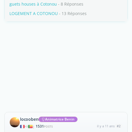
guets houses à Cotonou
- 8 Réponses
LOGEMENT A COTONOU
- 13 Réponses
locooben
Animatrice Benin
1531
il y a 11 ans
#2
|
POSTS