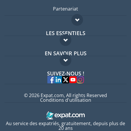
Partenariat
LES ESSENTIELS
Forum expatriés
EN SAVOIR PLUS
Guides pays
FAQ
Offres d'emploi
SUIVEZ-NOUS !
Experts
© 2026 Expat.com, All rights Reserved
Conditions d'utilisation
Au service des expatriés, gratuitement, depuis plus de
20 ans