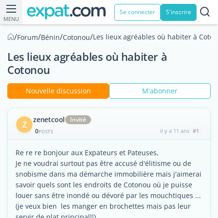
Se connecter
S'inscrire
MENU
/
/
/
/
Les lieux agréables où habiter à Coto
Forum
Bénin
Cotonou
Les lieux agréables où habiter à
Cotonou
Nouvelle discussion
M'abonner
zenetcool
Invité
Z
0
il y a 11 ans
#1
POSTS
Re re re bonjour aux Expateurs et Pateuses,
Je ne voudrai surtout pas être accusé d'élitisme ou de
snobisme dans ma démarche immobilière mais j'aimerai
savoir quels sont les endroits de Cotonou où je puisse
louer sans être inondé ou dévoré par les mouchtiques ...
(je veux bien les manger en brochettes mais pas leur
servir de plat principal!!).