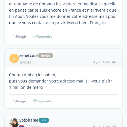
et une Amie de Cotonou les visitera et me dira ce qu'elle
en pense car je suis encore en France et n'arriverait que
fin Août. Voulez vous me donner votre adresse mail pour
que je vous contacte en privé, Merci bien. François
Réagir
Répondre
zenetcool
Invité
Z
0
il y a 11 ans
#6
POSTS
Cher(e) Ami (e) locooben,
puis vous demander votre adresse mail s'il vous plaît?
1 million de merci
Réagir
Répondre
Stéphanie
ViP
729
il y a 11 ans
#7
|