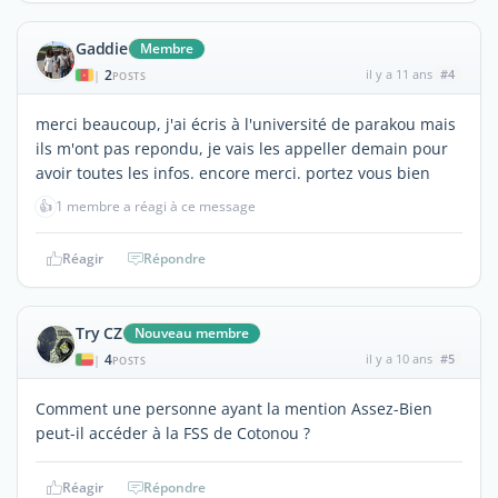
Gaddie
Membre
2
il y a 11 ans
#4
|
POSTS
merci beaucoup, j'ai écris à l'université de parakou mais
ils m'ont pas repondu, je vais les appeller demain pour
avoir toutes les infos. encore merci. portez vous bien
👍
1 membre a réagi à ce message
Réagir
Répondre
Try CZ
Nouveau membre
4
il y a 10 ans
#5
|
POSTS
Comment une personne ayant la mention Assez-Bien
peut-il accéder à la FSS de Cotonou ?
Réagir
Répondre