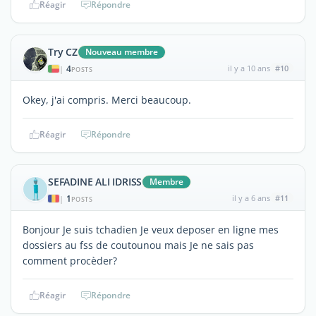
Réagir
Répondre
Try CZ
Nouveau membre
4
il y a 10 ans
#10
|
POSTS
Okey, j'ai compris. Merci beaucoup.
Réagir
Répondre
SEFADINE ALI IDRISS
Membre
1
il y a 6 ans
#11
|
POSTS
Bonjour Je suis tchadien Je veux deposer en ligne mes
dossiers au fss de coutounou mais Je ne sais pas
comment procèder?
Réagir
Répondre