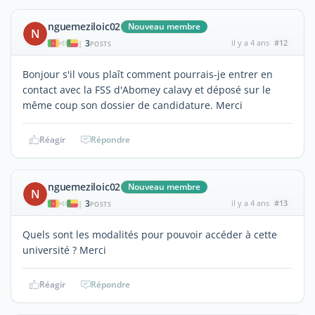
nguemeziloic02
Nouveau membre
N
3
il y a 4 ans
#12
|
POSTS
Bonjour s'il vous plaît comment pourrais-je entrer en
contact avec la FSS d'Abomey calavy et déposé sur le
même coup son dossier de candidature. Merci
Réagir
Répondre
nguemeziloic02
Nouveau membre
N
3
il y a 4 ans
#13
|
POSTS
Quels sont les modalités pour pouvoir accéder à cette
université ? Merci
Réagir
Répondre