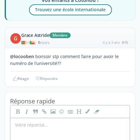
Trouvez une école internationale
Grace Astride
Membre
G
1
il y a 3 ans
#15
|
POSTS
@locooben
bonsoir stp comment faire pour avoir le
numéro de l’université??
Réagir
Répondre
Réponse rapide