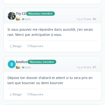
Try CZ
Nouveau membre
4
il y a 10 ans
#6
|
POSTS
Si vous pouviez me répondre dans aussitôt, j'en serais
ravi. Merci par anticipation à vous.
Réagir
Répondre
beolice
Nouveau membre
B
4
il y a 10 ans
#7
|
POSTS
Dépose ton dossier d'abord et attent si tu sera pris en
tant que boursier ou demi boursier
Réagir
Répondre