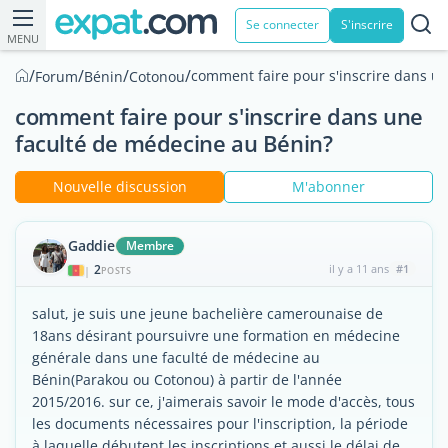
Se connecter
S'inscrire
MENU
/
/
/
/
comment faire pour s'inscrire dans u
Forum
Bénin
Cotonou
comment faire pour s'inscrire dans une
faculté de médecine au Bénin?
Nouvelle discussion
M'abonner
Gaddie
Membre
2
il y a 11 ans
#1
|
POSTS
salut, je suis une jeune bachelière camerounaise de
18ans désirant poursuivre une formation en médecine
générale dans une faculté de médecine au
Bénin(Parakou ou Cotonou) à partir de l'année
2015/2016. sur ce, j'aimerais savoir le mode d'accès, tous
les documents nécessaires pour l'inscription, la période
à laquelle débutent les inscriptions et aussi le délai de