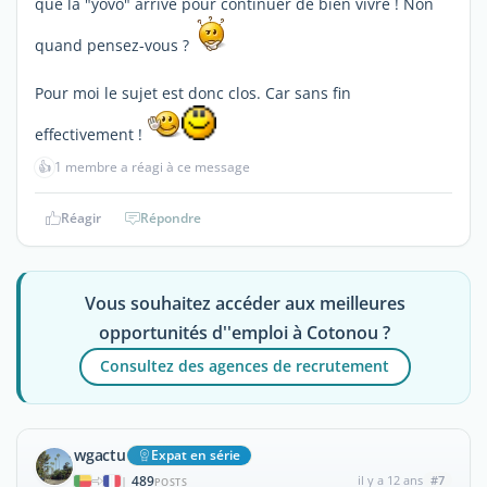
que la "yovo" arrive pour continuer de bien vivre ! Non
quand pensez-vous ?
Pour moi le sujet est donc clos. Car sans fin
effectivement !
👍
1 membre a réagi à ce message
Réagir
Répondre
Vous souhaitez accéder aux meilleures
opportunités d''emploi à Cotonou ?
Consultez des agences de recrutement
wgactu
Expat en série
489
il y a 12 ans
#7
|
POSTS