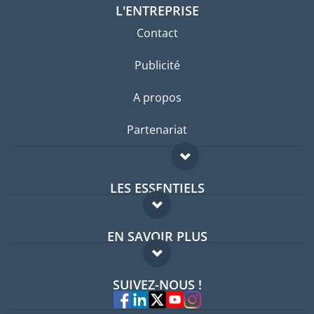
L'ENTREPRISE
Contact
Publicité
A propos
Partenariat
LES ESSENTIELS
Forum expatriés
EN SAVOIR PLUS
Guides pays
FAQ
Offres d'emploi
SUIVEZ-NOUS !
Experts