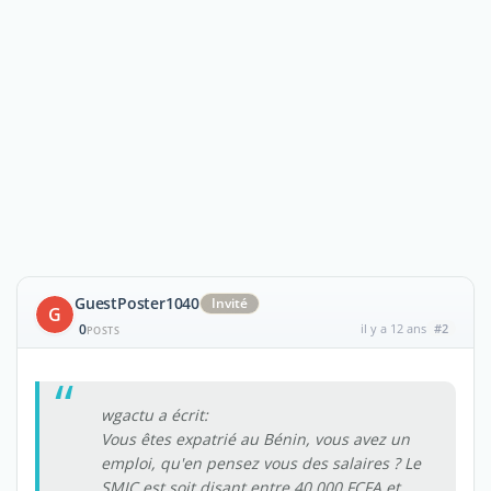
GuestPoster1040
Invité
G
0
il y a 12 ans
#2
POSTS
wgactu a écrit:
Vous êtes expatrié au Bénin, vous avez un
emploi, qu'en pensez vous des salaires ? Le
SMIC est soit disant entre 40.000 FCFA et