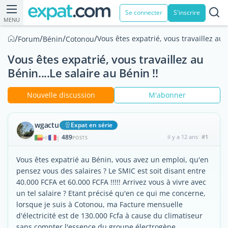
Se connecter
S'inscrire
MENU
/
/
/
/
Vous êtes expatrié, vous travaillez au B
Forum
Bénin
Cotonou
Vous êtes expatrié, vous travaillez au
Bénin....Le salaire au Bénin !!
Nouvelle discussion
M'abonner
wgactu
Expat en série
489
il y a 12 ans
#1
|
POSTS
Vous êtes expatrié au Bénin, vous avez un emploi, qu'en
pensez vous des salaires ? Le SMIC est soit disant entre
40.000 FCFA et 60.000 FCFA !!!!! Arrivez vous à vivre avec
un tel salaire ? Etant précisé qu'en ce qui me concerne,
lorsque je suis à Cotonou, ma Facture mensuelle
d'électricité est de 130.000 Fcfa à cause du climatiseur
sans compter l'essence du groupe électrogène.