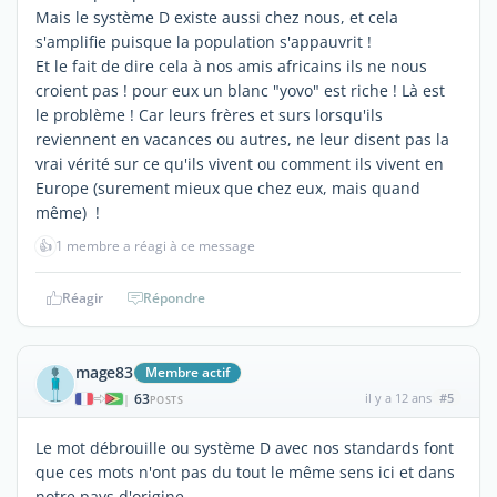
Mais le système D existe aussi chez nous, et cela
s'amplifie puisque la population s'appauvrit !
Et le fait de dire cela à nos amis africains ils ne nous
croient pas ! pour eux un blanc "yovo" est riche ! Là est
le problème ! Car leurs frères et surs lorsqu'ils
reviennent en vacances ou autres, ne leur disent pas la
vrai vérité sur ce qu'ils vivent ou comment ils vivent en
Europe (surement mieux que chez eux, mais quand
même) !
👍
1 membre a réagi à ce message
Réagir
Répondre
mage83
Membre actif
63
il y a 12 ans
#5
|
POSTS
Le mot débrouille ou système D avec nos standards font
que ces mots n'ont pas du tout le même sens ici et dans
notre pays d'origine..