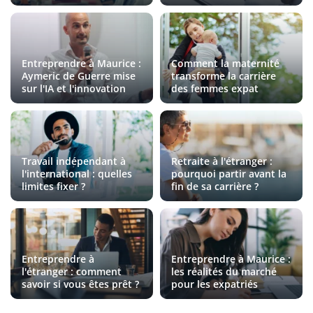
Entreprendre à Maurice :
Comment la maternité
Aymeric de Guerre mise
transforme la carrière
sur l'IA et l'innovation
des femmes expat
Travail indépendant à
Retraite à l'étranger :
l'international : quelles
pourquoi partir avant la
limites fixer ?
fin de sa carrière ?
Entreprendre à
Entreprendre à Maurice :
l'étranger : comment
les réalités du marché
savoir si vous êtes prêt ?
pour les expatriés