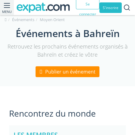
Se
S'inscrire
MENU
connecter
Événements
Moyen Orient
Événements à Bahreïn
Retrouvez les prochains événements organisés à
Bahreïn et créez le vôtre
Publier un événement
Rencontrez du monde
LES MEMBRES