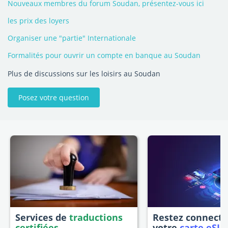
Nouveaux membres du forum Soudan, présentez-vous ici
les prix des loyers
Organiser une "partie" Internationale
Formalités pour ouvrir un compte en banque au Soudan
Plus de discussions sur les loisirs au Soudan
Posez votre question
Services de
traductions
Restez connecté
certifiées
votre
carte eSI