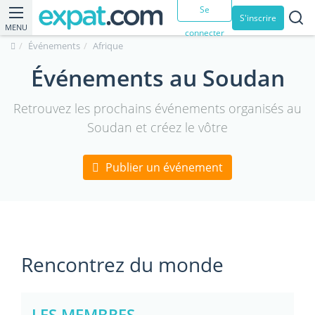
Se
S'inscrire
MENU
connecter
Événements
Afrique
Événements au Soudan
Retrouvez les prochains événements organisés au
Soudan et créez le vôtre
Publier un événement
Rencontrez du monde
LES MEMBRES