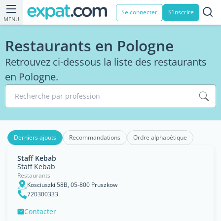
Se connecter
S'inscrire
MENU
Restaurants en Pologne
Retrouvez ci-dessous la liste des restaurants
en Pologne.
Recherche par profession
Derniers ajouts
Recommandations
Ordre alphabétique
Staff Kebab
Staff Kebab
Restaurants
Kosciuszki 58B, 05-800 Pruszkow
720300333
Contacter