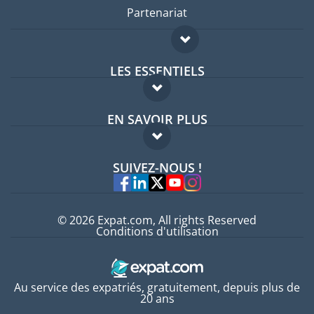
Partenariat
LES ESSENTIELS
Forum expatriés
EN SAVOIR PLUS
Guides pays
FAQ
Offres d'emploi
SUIVEZ-NOUS !
Experts
© 2026 Expat.com, All rights Reserved
Conditions d'utilisation
Au service des expatriés, gratuitement, depuis plus de
20 ans