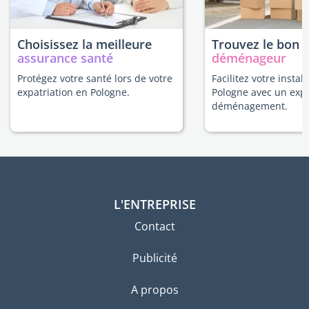
Choisissez la meilleure
Trouvez le bon
assurance santé
déménageur
Protégez votre santé lors de votre
Facilitez votre instal
expatriation en Pologne.
Pologne avec un exp
déménagement.
L'ENTREPRISE
Contact
Publicité
A propos