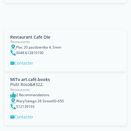
Restaurant Cafe Ole
Restaurants
Plac 20 pazdzienika 4, Srem
0048 612810190
Contacter
MiTo art.café.books
Piotr Rosó&#322;
Restaurants
2 Recommandations
Wary?skiego 28 Street00-650
512139193
Contacter