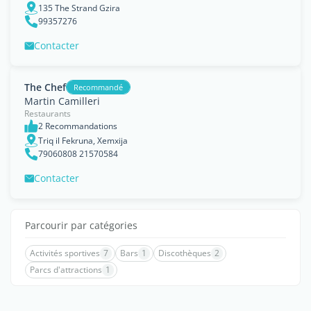
135 The Strand Gzira
99357276
Contacter
The Chef
Recommandé
Martin Camilleri
Restaurants
2 Recommandations
Triq il Fekruna, Xemxija
79060808 21570584
Contacter
Parcourir par catégories
Activités sportives
7
Bars
1
Discothèques
2
Parcs d'attractions
1