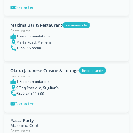
Contacter
Maxima Bar & Restaurant
Recommandé
Restaurants
1 Recommandations
Marfa Road, Mellieha
+356 99255900
Okura Japanese Cuisine & Lounge
Recommandé
Restaurants
1 Recommandations
9 Triq Paceville, St Julian's
+356 27 811 888
Contacter
Pasta Party
Massimo Conti
Restaurants