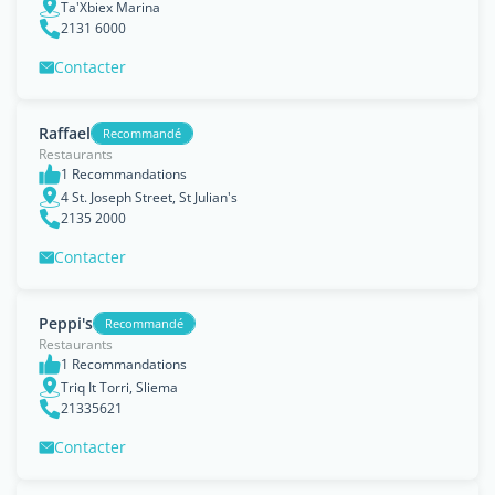
Ta'Xbiex Marina
2131 6000
Contacter
Raffael
Recommandé
Restaurants
1 Recommandations
4 St. Joseph Street, St Julian's
2135 2000
Contacter
Peppi's
Recommandé
Restaurants
1 Recommandations
Triq It Torri, Sliema
21335621
Contacter