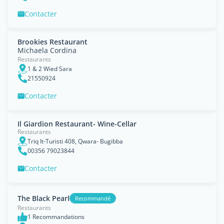
Contacter
Brookies Restaurant
Michaela Cordina
Restaurants
1 & 2 Wied Sara
21550924
Contacter
Il Giardion Restaurant- Wine-Cellar
Restaurants
Triq It-Turisti 408, Qwara- Bugibba
00356 79023844
Contacter
The Black Pearl
Recommandé
Restaurants
1 Recommandations