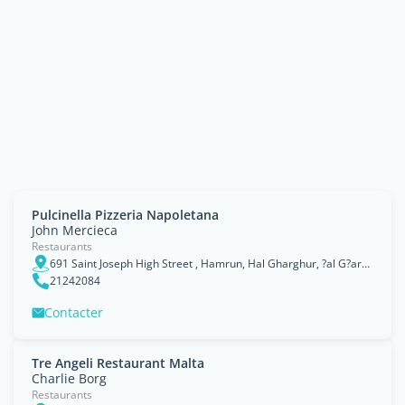
Pulcinella Pizzeria Napoletana
John Mercieca
Restaurants
691 Saint Joseph High Street , Hamrun, Hal Gharghur, ?al G?arg?ur
21242084
Contacter
Tre Angeli Restaurant Malta
Charlie Borg
Restaurants