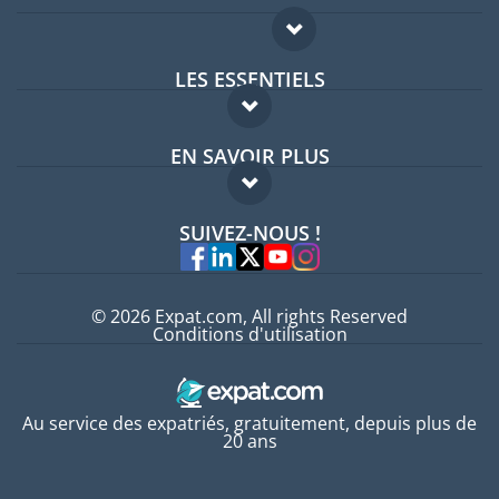
LES ESSENTIELS
Forum expatriés
EN SAVOIR PLUS
Guides pays
FAQ
Offres d'emploi
SUIVEZ-NOUS !
Experts
© 2026 Expat.com, All rights Reserved
Conditions d'utilisation
Au service des expatriés, gratuitement, depuis plus de
20 ans