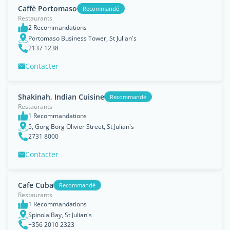
Caffè Portomaso
Recommandé
Restaurants
2 Recommandations
Portomaso Business Tower, St Julian's
2137 1238
Contacter
Shakinah, Indian Cuisine
Recommandé
Restaurants
1 Recommandations
5, Gorg Borg Olivier Street, St Julian's
2731 8000
Contacter
Cafe Cuba
Recommandé
Restaurants
1 Recommandations
Spinola Bay, St Julian's
+356 2010 2323