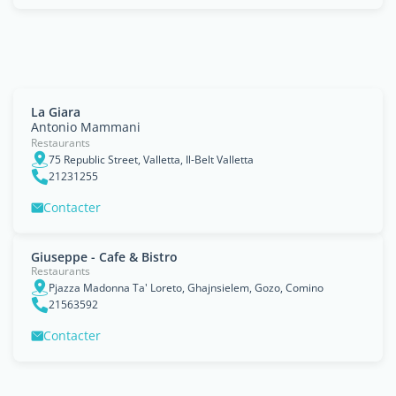
La Giara
Antonio Mammani
Restaurants
75 Republic Street, Valletta, Il-Belt Valletta
21231255
Contacter
Giuseppe - Cafe & Bistro
Restaurants
Pjazza Madonna Ta' Loreto, Ghajnsielem, Gozo, Comino
21563592
Contacter