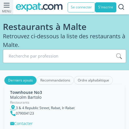
Se connecter
S'inscrire
MENU
Restaurants à Malte
Retrouvez ci-dessous la liste des restaurants à
Malte.
Recherche par profession
Derniers ajouts
Recommandations
Ordre alphabétique
Townhouse No3
Malcolm Bartolo
Restaurants
3 & 4 Republic Street, Rabat, Ir-Rabat
079004123
Contacter