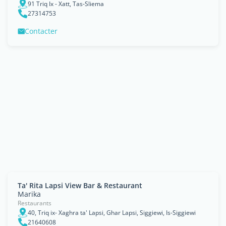
91 Triq Ix - Xatt, Tas-Sliema
27314753
Contacter
Ta' Rita Lapsi View Bar & Restaurant
Marika
Restaurants
40, Triq ix- Xaghra ta' Lapsi, Ghar Lapsi, Siggiewi, Is-Siggiewi
21640608