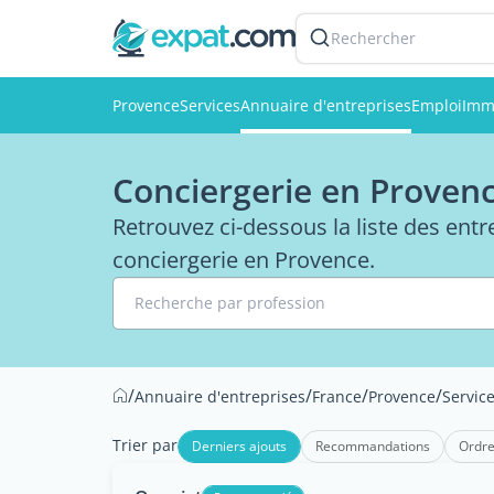
Rechercher
Provence
Services
Annuaire d'entreprises
Emploi
Imm
Conciergerie en Proven
Retrouvez ci-dessous la liste des ent
conciergerie en Provence.
Recherche par profession
/
/
/
/
Annuaire d'entreprises
France
Provence
Servic
Trier par
Derniers ajouts
Recommandations
Ordre