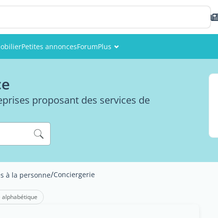
obilier
Petites annonces
Forum
Plus
Événements
ce
Membres
reprises proposant des services de
Photos
/
Conciergerie
es à la personne
 alphabétique