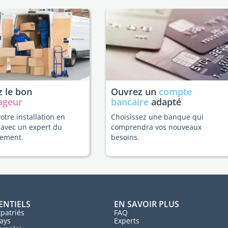
 le bon
Ouvrez un
compte
ageur
bancaire
adapté
votre installation en
Choisissez une banque qui
 avec un expert du
comprendra vos nouveaux
ement.
besoins.
ENTIELS
EN SAVOIR PLUS
patriés
FAQ
ays
Experts