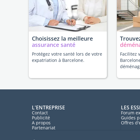
Choisissez la meilleure
Trouvez
assurance santé
démén
Protégez votre santé lors de votre
Facilitez 
expatriation à Barcelone.
Barcelone
déménag
L'ENTREPRISE
LES ESS
Contact
Forum ex
Publicité
Guides p
A propos
Offres d
Partenariat