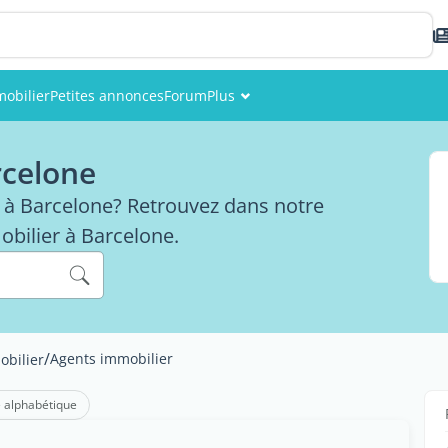
obilier
Petites annonces
Forum
Plus
Événements
rcelone
Membres
 à Barcelone? Retrouvez dans notre
Photos
obilier à Barcelone.
/
Agents immobilier
obilier
 alphabétique