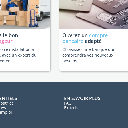
 le bon
Ouvrez un
compte
ageur
bancaire
adapté
votre installation à
Choisissez une banque qui
 avec un expert du
comprendra vos nouveaux
ement.
besoins.
ENTIELS
EN SAVOIR PLUS
patriés
FAQ
ays
Experts
'emploi