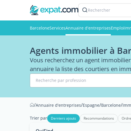
Rechercher
Barcelone
Services
Annuaire d'entreprises
Emploi
Imm
Agents immobilier à Ba
Vous recherchez un agent immobilier
annuaire la liste des courtiers en imm
Recherche par profession
/
/
/
/
Annuaire d'entreprises
Espagne
Barcelone
Imm
Trier par
Derniers ajouts
Recommandations
Ordre