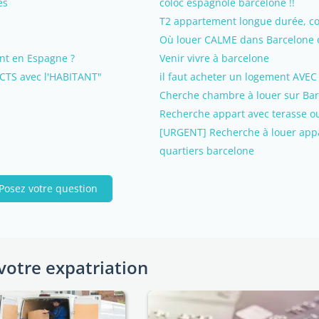
és
coloc espagnole barcelone !!
T2 appartement longue durée, co
Où louer CALME dans Barcelone 
ent en Espagne ?
Venir vivre à barcelone
TS avec l'HABITANT"
il faut acheter un logement AVEC 
Cherche chambre à louer sur Bar
Recherche appart avec terasse ou
[URGENT] Recherche à louer appa
quartiers barcelone
Posez votre question
votre expatriation