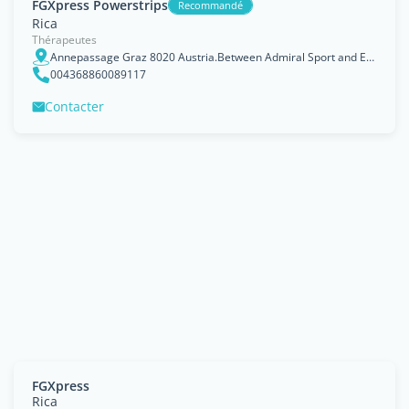
FGXpress Powerstrips
Recommandé
Rica
Thérapeutes
Annepassage Graz 8020 Austria.Between Admiral Sport and Europa hotel
004368860089117
Contacter
FGXpress
Rica