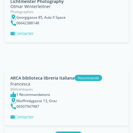
Lichtmeister Photography
Otmar Winterleitner
Photographes
Georgigasse 85, Aula X Space
06642388148
Contacter
ARCA biblioteca libreria italiana
Recommandé
Francesca
Bibliothèques
1 Recommandations
Maiffredygasse 13, Graz
06507947987
Contacter