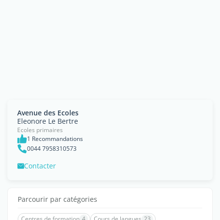
Avenue des Ecoles
Eleonore Le Bertre
Ecoles primaires
1 Recommandations
0044 7958310573
Contacter
Parcourir par catégories
Centres de formation
4
Cours de langues
23