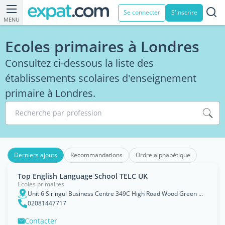
Se connecter
S'inscrire
MENU
Ecoles primaires à Londres
Consultez ci-dessous la liste des
établissements scolaires d'enseignement
primaire à Londres.
Recherche par profession
Derniers ajouts
Recommandations
Ordre alphabétique
Top English Language School TELC UK
Ecoles primaires
Unit 6 Siringul Business Centre 349C High Road Wood Green N22 8JA, London
02081447717
Contacter