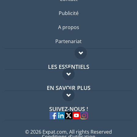
Publicité
A propos
Partenariat
LES ESSENTIELS
Forum expatriés
EN SAVOIR PLUS
Guides pays
FAQ
Offres d'emploi
SUIVEZ-NOUS !
Experts
© 2026 Expat.com, All rights Reserved
Conditions d'utilisation