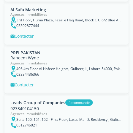
Al Safa Marketing
Agences immobilières
3rd Floor, Huma Plaza, Fazal e Haq Road, Block C G 6/2 Blue Area, Islamabad, Islāmābād
03302877444
Contacter
PREI PAKISTAN
Raheem Wyne
Agences immobilières
406 4th Floor Al Hafeez Heights, Gulberg III, Lahore 54000, Pakis, Punjab
03334436366
Contacter
Leads Group of Companies
Recommandé
923340104150
Agences immobilières
Suite 150, 151, 152 - First Floor, Luxus Mall & Residency , Gulberg Greens, Islamabad, Pakistan, Islāmābād
0512746021