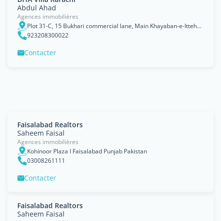
Abdul Ahad
Agences immobilières
Plot 31-C, 15 Bukhari commercial lane, Main Khayaban-e-Ittehad Road, D.H.A Phase 6, Karachi, Sindh
923208300022
Contacter
Faisalabad Realtors
Saheem Faisal
Agences immobilières
Kohinoor Plaza I Faisalabad Punjab Pakistan
03008261111
Contacter
Faisalabad Realtors
Saheem Faisal