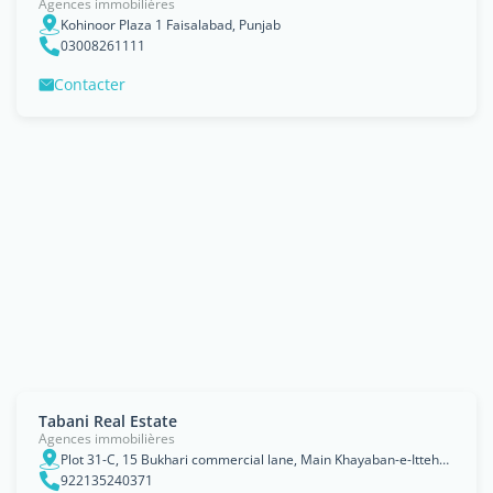
Agences immobilières
Kohinoor Plaza 1 Faisalabad, Punjab
03008261111
Contacter
Tabani Real Estate
Agences immobilières
Plot 31-C, 15 Bukhari commercial lane, Main Khayaban-e-Ittehad Road, D.H.A Phase 6 Karachi, Sindh
922135240371