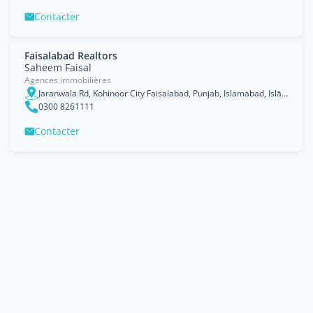
Contacter
Faisalabad Realtors
Saheem Faisal
Agences immobilières
Jaranwala Rd, Kohinoor City Faisalabad, Punjab, Islamabad, Islāmābād
0300 8261111
Contacter