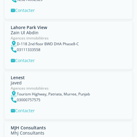
Contacter
Lahore Park View
Zain Ul Abdin
Agences immobilières
D-118 2nd floor BWD DHA Phase8-C
03111333558
Contacter
Lenest
Javed
Agences immobilières
Tourism Highway, Patriata, Murree, Punjab
03000757575
Contacter
MJH Consultants
Mhj Consultants