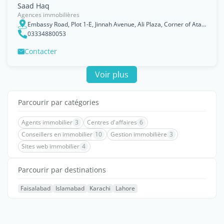
Saad Haq
Agences immobilières
Embassy Road, Plot 1-E, Jinnah Avenue, Ali Plaza, Corner of Ataturk Avenue, Islamabad
03334880053
Contacter
Voir plus
Parcourir par catégories
Agents immobilier
3
Centres d'affaires
6
Conseillers en immobilier
10
Gestion immobilière
3
Sites web immobilier
4
Parcourir par destinations
Faisalabad
Islamabad
Karachi
Lahore