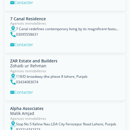
Contacter
7 Canal Residence
Agences immobilières
7 Canal redefines contemporary living by its magnificent features offering enhanced quality of life at an incomparable value. Staying true to our reputation of excellence we offer flawless harmony of, Lahore, Punjab
03095558631
Contacter
ZAR Estate and Builders
Zohaib ur Rehman
Agences immobilières
118/D broadway dha phase 8 lahore, Punjab
03434083074
Contacter
Alpha Associates
Malik Amjad
Agences immobilières
Stop No 5 Kahna Nau LDA City Ferozepur Road Lahore, Punjab
923214332323