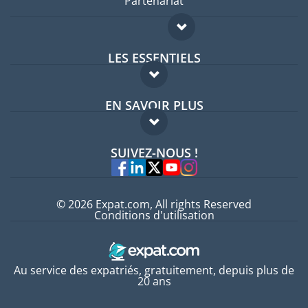
Partenariat
LES ESSENTIELS
Forum expatriés
EN SAVOIR PLUS
Guides pays
FAQ
Offres d'emploi
SUIVEZ-NOUS !
Experts
© 2026 Expat.com, All rights Reserved
Conditions d'utilisation
Au service des expatriés, gratuitement, depuis plus de
20 ans