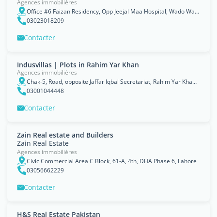
Agences immobilières
Office #6 Faizan Residency, Opp Jeejal Maa Hospital, Wado Wah, Qasimabad, Hyderabad, Sindh, Karachi
03023018209
Contacter
Indusvillas | Plots in Rahim Yar Khan
Agences immobilières
Chak-5, Road, opposite Jaffar Iqbal Secretariat, Rahim Yar Khan, RahÄ«myÄr KhÄn District, Punjab
03001044448
Contacter
Zain Real estate and Builders
Zain Real Estate
Agences immobilières
Civic Commercial Area C Block, 61-A, 4th, DHA Phase 6, Lahore
03056662229
Contacter
H&S Real Estate Pakistan