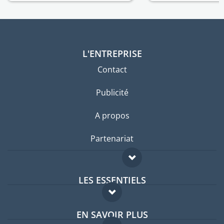
L'ENTREPRISE
Contact
Publicité
A propos
Partenariat
LES ESSENTIELS
Forum expatriés
EN SAVOIR PLUS
Guides pays