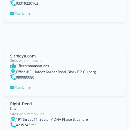
03319220162
Contacter
Sirmaya.com
Sites web immobilier
1 Recommandations
Office # 3, Hafeez Kardar Road, Block E 2 Gulberg
080080080
Contacter
Right Deed
ijaz
Sites web immobilier
191 Street 11, Sector Y DHA Phase 3, Lahore
4235742252