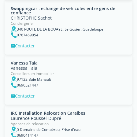
Swappingcar : échange de véhicules entre gens de
confiance
CHRISTOPHE Sachot
Conciergerie
340 ROUTE DE LA BOUAYE, Le Gosier, Guadeloupe
0767469054
Contacter
Vanessa Taia
Vanessa Taia
Conseillers en immobilier
97122 Baie Mahault
0690521447
Contacter
IRC Installation Relocation Caraibes
Laurence Roussel-Dupré
Agences de relocation
5 Domaine de Compérou, Prise d'eau
0690414147