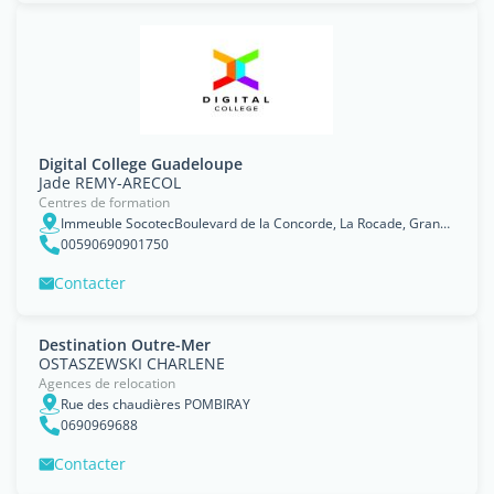
Digital College Guadeloupe
Jade REMY-ARECOL
Centres de formation
Immeuble SocotecBoulevard de la Concorde, La Rocade, Grand-Camp, Les Abymes, Guadeloupe
00590690901750
Contacter
Destination Outre-Mer
OSTASZEWSKI CHARLENE
Agences de relocation
Rue des chaudières POMBIRAY
0690969688
Contacter