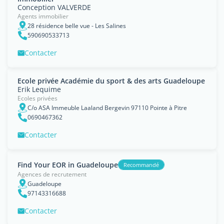
Conception VALVERDE
Agents immobilier
28 résidence belle vue - Les Salines
590690533713
Contacter
Ecole privée Académie du sport & des arts Guadeloupe
Erik Lequime
Ecoles privées
C/o ASA Immeuble Laaland Bergevin 97110 Pointe à Pitre
0690467362
Contacter
Find Your EOR in Guadeloupe
Recommandé
Agences de recrutement
Guadeloupe
97143316688
Contacter