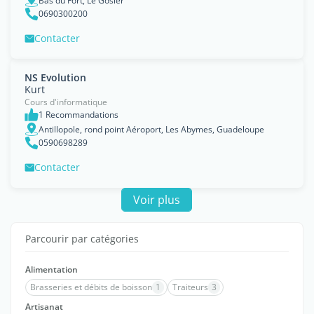
Bas du Fort, Le Gosier
0690300200
Contacter
NS Evolution
Kurt
Cours d'informatique
1 Recommandations
Antillopole, rond point Aéroport, Les Abymes, Guadeloupe
0590698289
Contacter
Voir plus
Parcourir par catégories
Alimentation
Brasseries et débits de boisson
1
Traiteurs
3
Artisanat