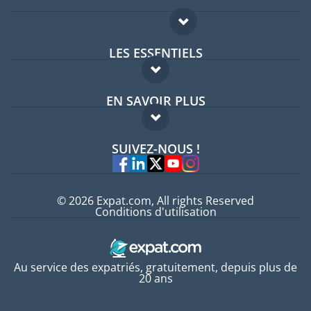
LES ESSENTIELS
Forum expatriés
EN SAVOIR PLUS
Guides pays
FAQ
Offres d'emploi
SUIVEZ-NOUS !
Experts
© 2026 Expat.com, All rights Reserved
Conditions d'utilisation
Au service des expatriés, gratuitement, depuis plus de
20 ans