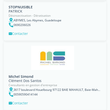
STOPNUISIBLE
PATRICK
Désinsectisation - Dératisation
ABYMES, Les Abymes, Guadeloupe
0690206026
Contacter
Michel Simond
Clément Dos Santos
Consultants en gestion d'entreprise
3617 boulevard Houelbourg 97122 BAIE MAHAULT, Baie-Mahault, Guadeloupe
00590590414144
Contacter