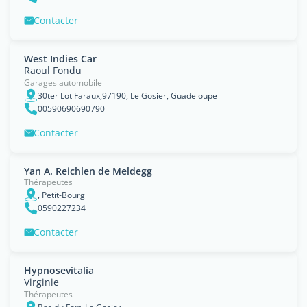
Contacter
West Indies Car
Raoul Fondu
Garages automobile
30ter Lot Faraux,97190, Le Gosier, Guadeloupe
00590690690790
Contacter
Yan A. Reichlen de Meldegg
Thérapeutes
, Petit-Bourg
0590227234
Contacter
Hypnosevitalia
Virginie
Thérapeutes