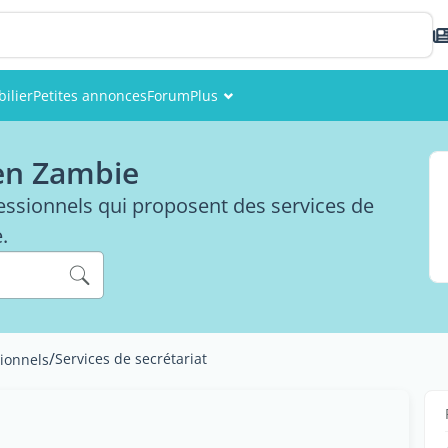
ilier
Petites annonces
Forum
Plus
Événements
 en Zambie
Membres
fessionnels qui proposent des services de
Photos
.
/
Services de secrétariat
sionnels