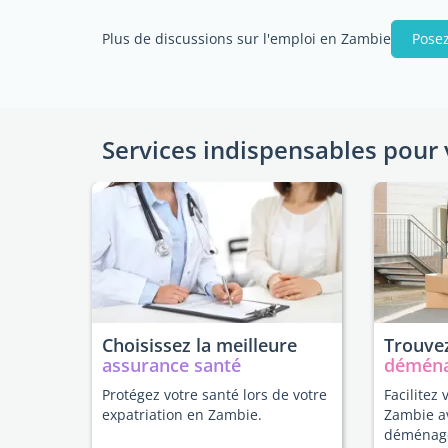
Plus de discussions sur l'emploi en Zambie
Posez
Services indispensables pour 
Choisissez la meilleure
Trouvez
assurance santé
démén
Protégez votre santé lors de votre
Facilitez 
expatriation en Zambie.
Zambie a
déménag