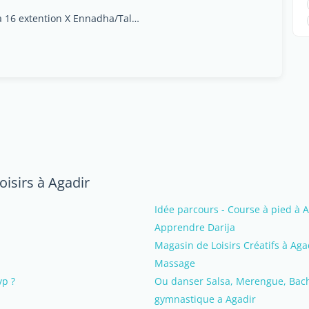
centre Ô massage villa 16 extention X Ennadha/Talborjt, Agadir
oisirs à Agadir
Idée parcours - Course à pied à 
Apprendre Darija
Magasin de Loisirs Créatifs à Aga
Massage
vp ?
Ou danser Salsa, Merengue, Bach
gymnastique a Agadir