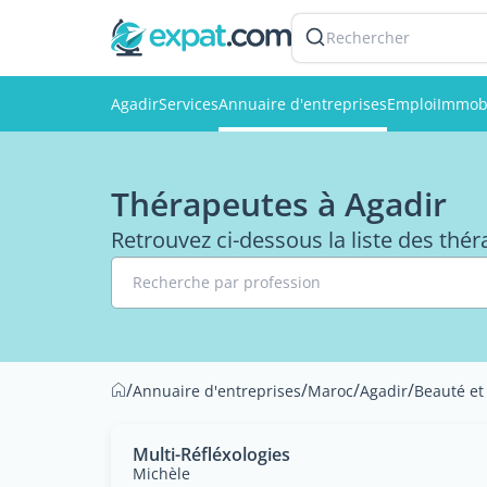
Rechercher
Agadir
Services
Annuaire d'entreprises
Emploi
Immobi
Thérapeutes à Agadir
Retrouvez ci-dessous la liste des thér
Recherche par profession
/
/
/
/
Annuaire d'entreprises
Maroc
Agadir
Beauté et
Multi-Réfléxologies
Michèle