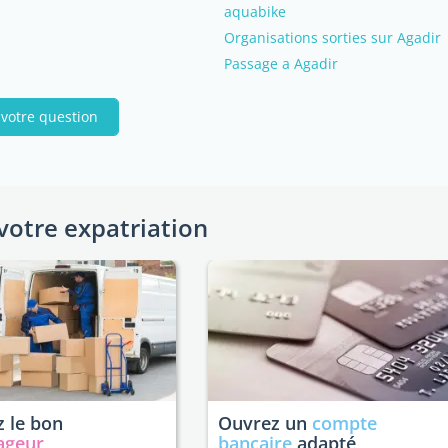
aquabike
Organisations sorties sur Agadir
Passage a Agadir
 votre question
votre expatriation
 le bon
Ouvrez un
compte
ageur
bancaire
adapté