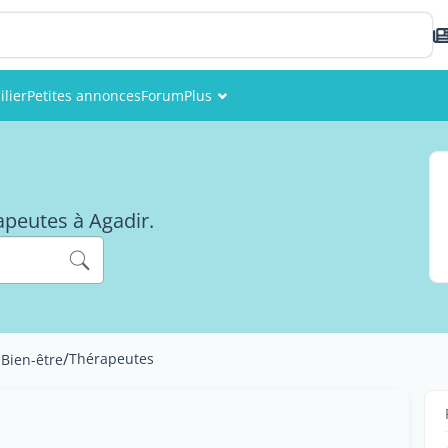
lier
Petites annonces
Forum
Plus
Événements
Membres
apeutes à Agadir.
Photos
/
Thérapeutes
 Bien-être