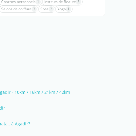
Coaches personnels
1
Instituts de Beauté
5
Salons de coiffure
3
Spas
2
Yoga
1
Agadir - 10km / 16km / 21km / 42km
dir
ata.. à Agadir?