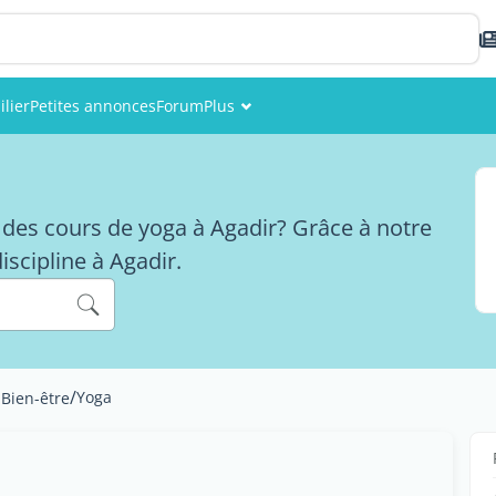
lier
Petites annonces
Forum
Plus
Événements
Membres
des cours de yoga à Agadir? Grâce à notre
Photos
iscipline à Agadir.
/
Yoga
 Bien-être