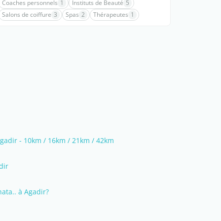
Coaches personnels
1
Instituts de Beauté
5
Salons de coiffure
3
Spas
2
Thérapeutes
1
Agadir - 10km / 16km / 21km / 42km
dir
ata.. à Agadir?