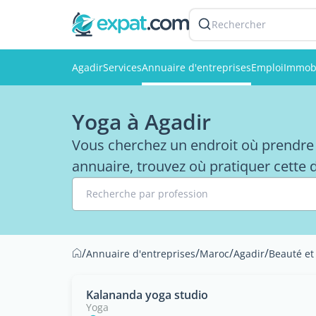
Rechercher
Agadir
Services
Annuaire d'entreprises
Emploi
Immobi
Yoga à Agadir
Vous cherchez un endroit où prendre 
annuaire, trouvez où pratiquer cette d
Recherche par profession
/
/
/
/
Annuaire d'entreprises
Maroc
Agadir
Beauté et
Kalananda yoga studio
Yoga