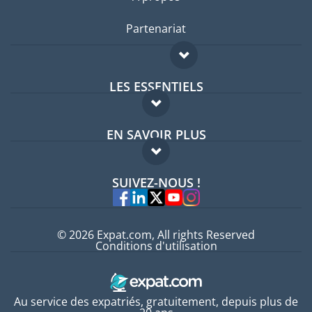
Partenariat
LES ESSENTIELS
Forum expatriés
EN SAVOIR PLUS
Guides pays
FAQ
Offres d'emploi
SUIVEZ-NOUS !
Experts
© 2026 Expat.com, All rights Reserved
Conditions d'utilisation
Au service des expatriés, gratuitement, depuis plus de