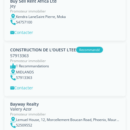
Buy Sell Rent Africa Ltd
Jey
Promoteur immobilier
Kendra LaneSaint Pierre, Moka
54757100
Contacter
CONSTRUCTION DE L'OUEST LTEE
Recommandé
57913363
Promoteur immobilier
1 Recommandations
MIDLANDS
57913363
Contacter
Bayway Realty
Valery Azor
Promoteur immobilier
Lemuel House, 12, Morcellement Boucan Road, Phoenix, Mauritius Postal Address: Lemuel P.O. Box 11, Quatre Bornes, Mauritius, Plaines Wilhems
52509552