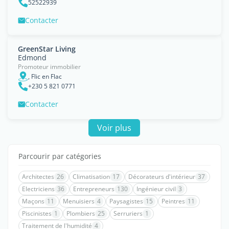
52522939
Contacter
GreenStar Living
Edmond
Promoteur immobilier
, Flic en Flac
+230 5 821 0771
Contacter
Voir plus
Parcourir par catégories
Architectes
26
Climatisation
17
Décorateurs d'intérieur
37
Electriciens
36
Entrepreneurs
130
Ingénieur civil
3
Maçons
11
Menuisiers
4
Paysagistes
15
Peintres
11
Piscinistes
1
Plombiers
25
Serruriers
1
Traitement de l'humidité
4