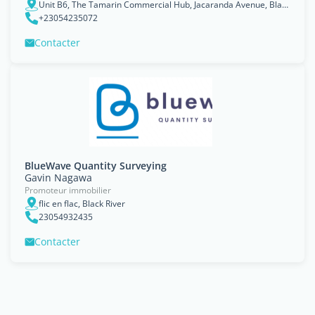
Unit B6, The Tamarin Commercial Hub, Jacaranda Avenue, Black River
+23054235072
Contacter
BlueWave Quantity Surveying
Gavin Nagawa
Promoteur immobilier
flic en flac, Black River
23054932435
Contacter