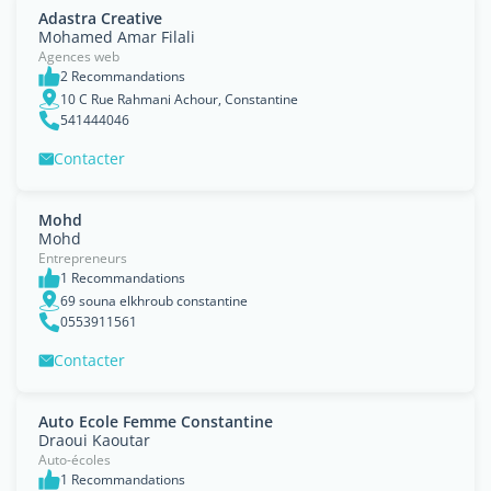
Adastra Creative
Mohamed Amar Filali
Agences web
2 Recommandations
10 C Rue Rahmani Achour, Constantine
541444046
Contacter
Mohd
Mohd
Entrepreneurs
1 Recommandations
69 souna elkhroub constantine
0553911561
Contacter
Auto Ecole Femme Constantine
Draoui Kaoutar
Auto-écoles
1 Recommandations