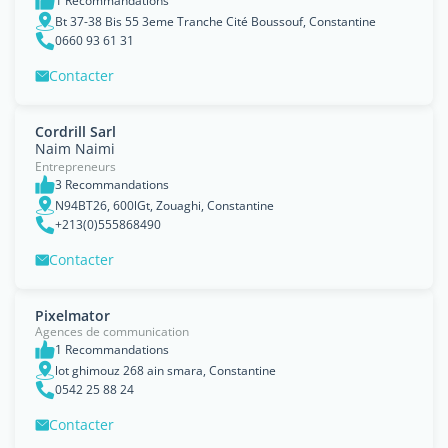
1 Recommandations
Bt 37-38 Bis 55 3eme Tranche Cité Boussouf, Constantine
0660 93 61 31
Contacter
Cordrill Sarl
Naim Naimi
Entrepreneurs
3 Recommandations
N94BT26, 600lGt, Zouaghi, Constantine
+213(0)555868490
Contacter
Pixelmator
Agences de communication
1 Recommandations
lot ghimouz 268 ain smara, Constantine
0542 25 88 24
Contacter