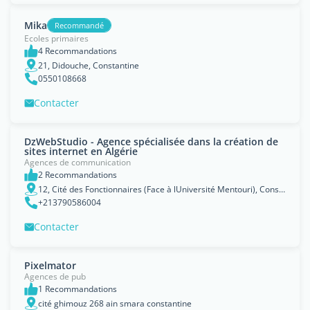
Mika
Recommandé
Ecoles primaires
4 Recommandations
21, Didouche, Constantine
0550108668
Contacter
DzWebStudio - Agence spécialisée dans la création de
sites internet en Algérie
Agences de communication
2 Recommandations
12, Cité des Fonctionnaires (Face à lUniversité Mentouri), Constantine
+213790586004
Contacter
Pixelmator
Agences de pub
1 Recommandations
cité ghimouz 268 ain smara constantine