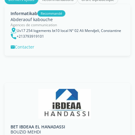
Informatikab
Recommandé
Abderaouf kabouche
Agences de communication
Uv17 254 logements bt10 local N° 02 Ali Mendjeli, Constantine
+213793919101
Contacter
BET IBDEAA EL HANADASSI
BOUZID MEHDI