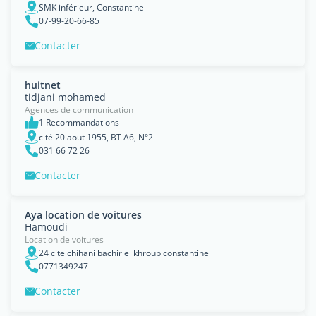
SMK inférieur, Constantine
07-99-20-66-85
Contacter
huitnet
tidjani mohamed
Agences de communication
1 Recommandations
cité 20 aout 1955, BT A6, N°2
031 66 72 26
Contacter
Aya location de voitures
Hamoudi
Location de voitures
24 cite chihani bachir el khroub constantine
0771349247
Contacter