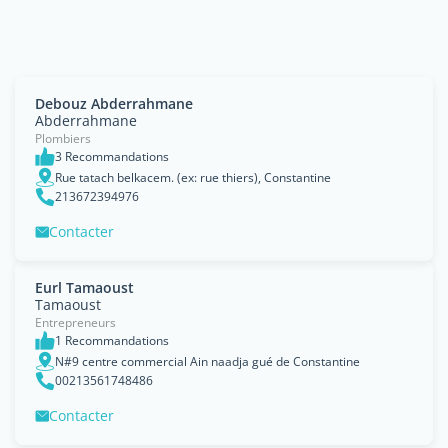
Debouz Abderrahmane
Abderrahmane
Plombiers
3 Recommandations
Rue tatach belkacem. (ex: rue thiers), Constantine
213672394976
Contacter
Eurl Tamaoust
Tamaoust
Entrepreneurs
1 Recommandations
N#9 centre commercial Ain naadja gué de Constantine
00213561748486
Contacter