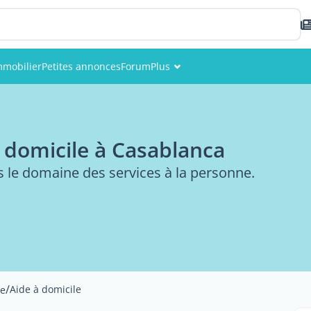
mmobilier
Petites annonces
Forum
Plus
Événements
Membres
à domicile à Casablanca
Photos
s le domaine des services à la personne.
/
Aide à domicile
ne