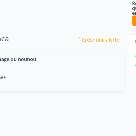
R
q
e
nca
Créer une alerte
nage ou nounou
née