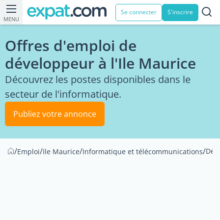
Se connecter
S'inscrire
MENU
Offres d'emploi de
développeur à l'Ile Maurice
Découvrez les postes disponibles dans le
secteur de l'informatique.
Publiez votre annonce
/
/
/
/
Dév
Emploi
Ile Maurice
Informatique et télécommunications