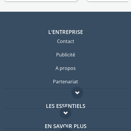
L'ENTREPRISE
Contact
Publicité
A propos
Partenariat
LES ESSENTIELS
Forum expatriés
EN SAVOIR PLUS
Guides pays