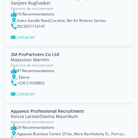
Sanjeev Rughoober
Agences de recrutement
16 Recommandations
Indira Gandhi Road,Caroline, Bel Air Rivieres Seches
0023057714147
Contacter
2M ProPartners Co Ltd
Mayssoun Marmin
Agences de recrutement
87 Recommandations
, Ebene
+230 5 9338802
Contacter
Appavoo Professional Recruitment
Raissa Larose/Davina Maunikum
Agences de recrutement
29 Recommandations
Appavoo Business Centre 29 bis, Mere Barthelemy St., Port-Louis