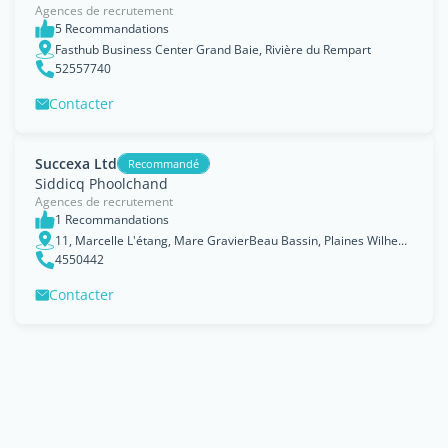
Agences de recrutement
5 Recommandations
Fasthub Business Center Grand Baie, Rivière du Rempart
52557740
Contacter
Succexa Ltd
Recommandé
Siddicq Phoolchand
Agences de recrutement
1 Recommandations
11, Marcelle L'étang, Mare GravierBeau Bassin, Plaines Wilhems
4550442
Contacter