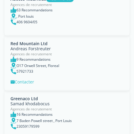
Agences de recrutement
63 Recommandations
, Port louis
406 9604/05
Red Mountain Ltd
Andreas Forstreuter
Agences de recrutement
9 Recommandations
O17 Orwell Street, Floreal
57921733
Contacter
Greenaco Ltd
Samad khodabocus
Agences de recrutement
16 Recommandations
7 Baden Powell street , Port Louis
23059179599