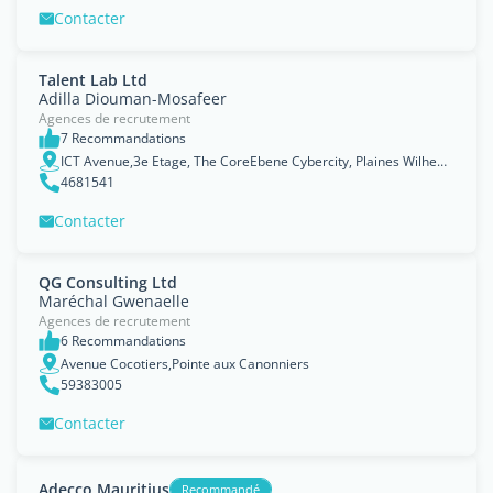
Contacter
Talent Lab Ltd
Adilla Diouman-Mosafeer
Agences de recrutement
7 Recommandations
ICT Avenue,3e Etage, The CoreEbene Cybercity, Plaines Wilhems
4681541
Contacter
QG Consulting Ltd
Maréchal Gwenaelle
Agences de recrutement
6 Recommandations
Avenue Cocotiers,Pointe aux Canonniers
59383005
Contacter
Adecco Mauritius
Recommandé