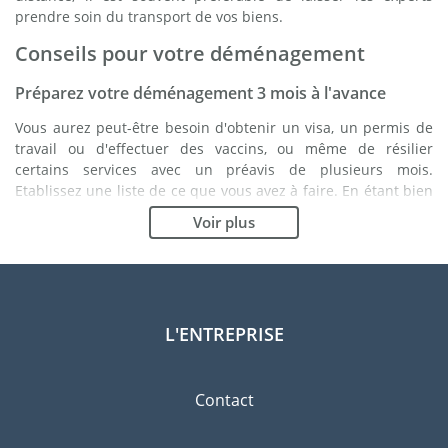
prendre soin du transport de vos biens.
Conseils pour votre déménagement
Préparez votre déménagement 3 mois à l'avance
Vous aurez peut-être besoin d'obtenir un visa, un permis de
travail ou d'effectuer des vaccins, ou même de résilier
certains services avec un préavis de plusieurs mois.
Etablissez une liste de ce que vous avez à faire. En étant bien
organisé, vous vous assurez du bon déroulement de votre
Voir plus
déménagement.
Choisissez le bon déménageur
Les services d'un bon déménageur sont essentiels à tout
projet d'expatriation à Lao Cai. Les organismes de régulation
L'ENTREPRISE
indépendants tels que la FIDI vous permettront d'avoir une
idée claire des sociétés de déménagement auxquelles vous
pouvez faire confiance. Les procédures de qualité internes, la
Contact
variété des emballages disponibles ainsi qu'un réseau
important sont des gages de qualité.