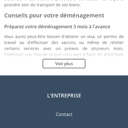
prendre soin du transport de vos biens.
Conseils pour votre déménagement
Préparez votre déménagement 3 mois à l'avance
Vous aurez peut-être besoin d'obtenir un visa, un permis de
travail ou d'effectuer des vaccins, ou même de résilier
certains services avec un préavis de plusieurs mois.
Etablissez une liste de ce que vous avez à faire. En étant bien
organisé, vous vous assurez du bon déroulement de votre
Voir plus
déménagement.
Choisissez le bon déménageur
Les services d'un bon déménageur sont essentiels à tout
projet d'expatriation à Cali. Les organismes de régulation
L'ENTREPRISE
indépendants tels que la FIDI vous permettront d'avoir une
idée claire des sociétés de déménagement auxquelles vous
pouvez faire confiance. Les procédures de qualité internes, la
Contact
variété des emballages disponibles ainsi qu'un réseau
important sont des gages de qualité.