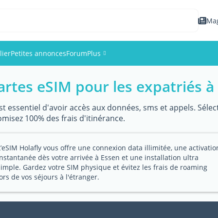
Ma
lier
Petites annonces
Forum
Plus
artes eSIM pour les expatriés à
Événements
Membres
 est essentiel d'avoir accès aux données, sms et appels. Séle
omisez 100% des frais d'itinérance.
Photos
L’eSIM Holafly vous offre une connexion data illimitée, une activatio
instantanée dès votre arrivée à Essen et une installation ultra
simple. Gardez votre SIM physique et évitez les frais de roaming
lors de vos séjours à l'étranger.