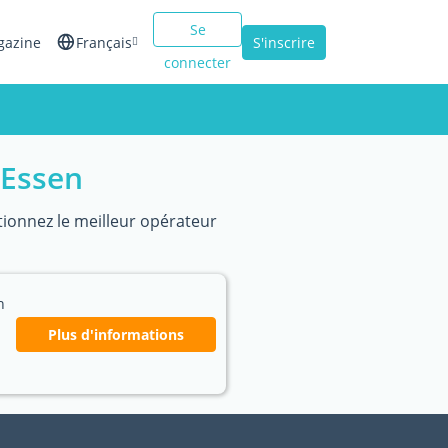
Se
gazine
Français
S'inscrire
connecter
English
Español
 Essen
Italiano
ctionnez le meilleur opérateur
n
Plus d'informations