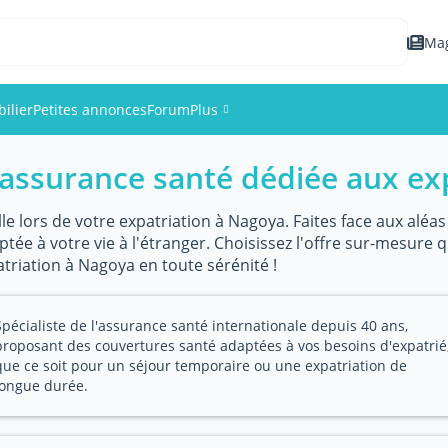
Ma
ilier
Petites annonces
Forum
Plus
assurance santé dédiée aux ex
Événements
Membres
le lors de votre expatriation à Nagoya. Faites face aux aléa
ée à votre vie à l'étranger. Choisissez l'offre sur-mesure 
atriation à Nagoya en toute sérénité !
Photos
Spécialiste de l'assurance santé internationale depuis 40 ans,
proposant des couvertures santé adaptées à vos besoins d'expatrié
que ce soit pour un séjour temporaire ou une expatriation de
longue durée.