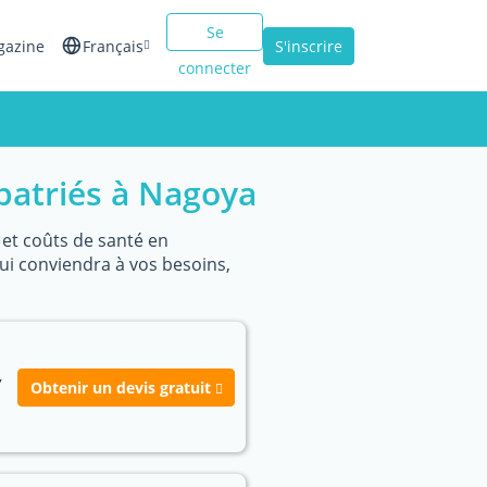
Se
gazine
Français
S'inscrire
connecter
English
Español
patriés à Nagoya
Italiano
s et coûts de santé en
qui conviendra à vos besoins,
,
Obtenir un devis gratuit