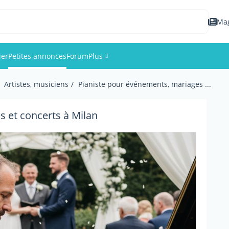
Ma
ier
Petites annonces
Forum
Plus
Artistes, musiciens
Pianiste pour événements, mariages ...
Événements
Membres
 et concerts à Milan
Photos