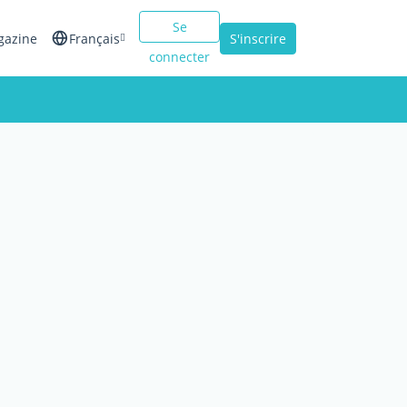
Se
gazine
Français
S'inscrire
connecter
English
Español
Italiano