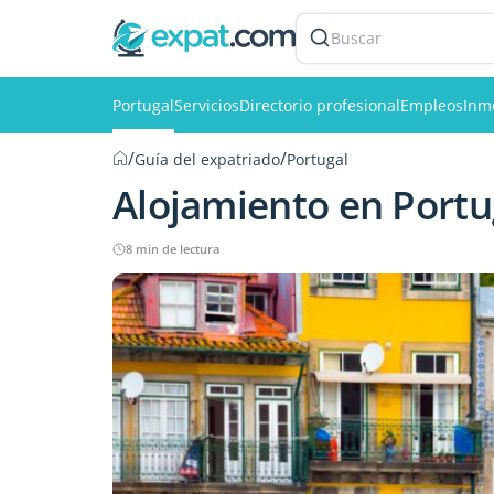
Buscar
Portugal
Servicios
Directorio profesional
Empleos
Inmo
/
/
Guía del expatriado
Portugal
Alojamiento en Portu
8 min de lectura