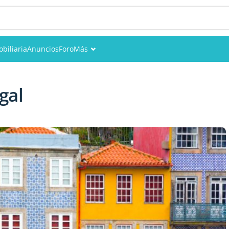
biliaria
Anuncios
Foro
Más
Eventos
gal
Miembros
Fotos