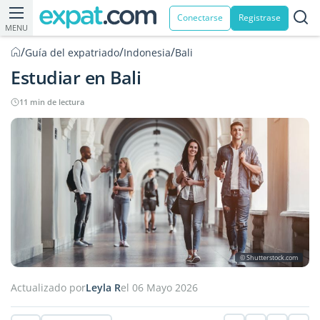
Conectarse
Registrase
MENU
/
/
/
Guía del expatriado
Indonesia
Bali
Estudiar en Bali
11 min de lectura
© Shutterstock.com
Actualizado por
Leyla R
el 06 Mayo 2026