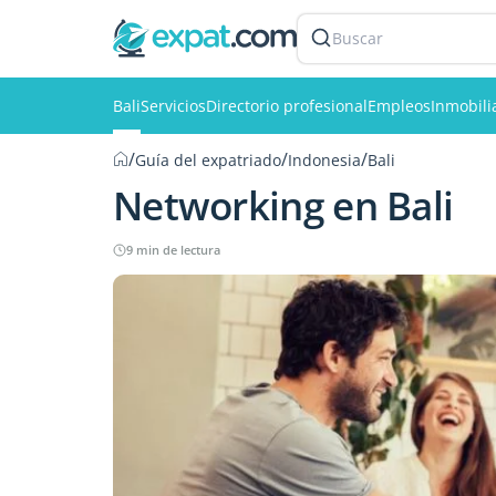
Buscar
Bali
Servicios
Directorio profesional
Empleos
Inmobili
/
/
/
Guía del expatriado
Indonesia
Bali
Networking en Bali
9 min de lectura