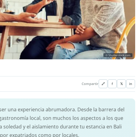
© Shutterstock.com
Compartir
🔗
f
𝕏
in
ser una experiencia abrumadora. Desde la barrera del
a gastronomía local, son muchos los aspectos a los que
 soledad y el aislamiento durante tu estancia en Bali
 por expatriados como por locales.