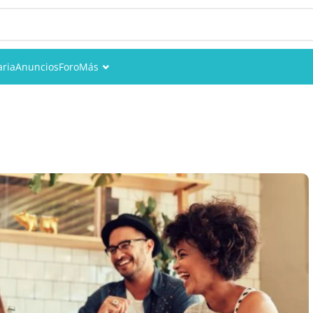
aria
Anuncios
Foro
Más
Eventos
Miembros
Fotos