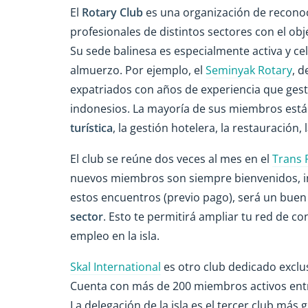
El
Rotary Club
es una organización de reconoc
profesionales de distintos sectores con el ob
Su sede balinesa es especialmente activa y ce
almuerzo. Por ejemplo, el
Seminyak Rotary
, d
expatriados con años de experiencia que ges
indonesios. La mayoría de sus miembros están
turística
, la gestión hotelera, la restauración
El club se reúne dos veces al mes en el
Trans 
nuevos miembros son siempre bienvenidos, incl
estos encuentros (previo pago), será un bue
sector
. Esto te permitirá ampliar tu red de c
empleo en la isla.
Skal International
es otro club dedicado exclu
Cuenta con más de 200 miembros activos entre 
La delegación de la isla es el tercer club má