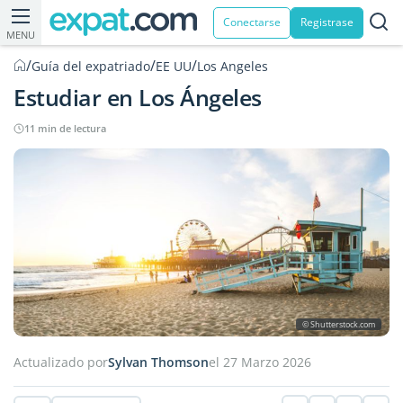
Conectarse
Registrase
MENU
/
/
/
Guía del expatriado
EE UU
Los Angeles
Estudiar en Los Ángeles
11 min de lectura
© Shutterstock.com
Actualizado por
Sylvan Thomson
el 27 Marzo 2026