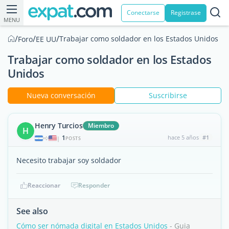
Conectarse
Registrase
MENU
/
/
/
Trabajar como soldador en los Estados Unidos
Foro
EE UU
Trabajar como soldador en los Estados
Unidos
Nueva conversación
Suscribirse
Henry Turcios
Miembro
H
1
hace 5 años
#1
|
POSTS
Necesito trabajar soy soldador
Reaccionar
Responder
See also
Cómo ser nómada digital en Estados Unidos
- Guia