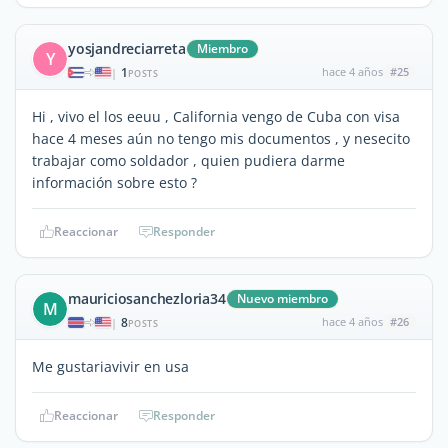
yosjandreciarreta
Miembro
Y
1
hace 4 años
#25
|
POSTS
Hi , vivo el los eeuu , California vengo de Cuba con visa
hace 4 meses aún no tengo mis documentos , y nesecito
trabajar como soldador , quien pudiera darme
información sobre esto ?
Reaccionar
Responder
mauriciosanchezloria34
Nuevo miembro
M
8
hace 4 años
#26
|
POSTS
Me gustariavivir en usa
Reaccionar
Responder