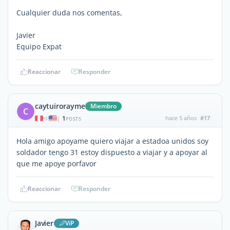
Cualquier duda nos comentas,
Javier
Equipo Expat
Reaccionar
Responder
caytuirorayme
Miembro
C
1
hace 5 años
#17
|
POSTS
Hola amigo apoyame quiero viajar a estadoa unidos soy
soldador tengo 31 estoy dispuesto a viajar y a apoyar al
que me apoye porfavor
Reaccionar
Responder
Javier
ViP