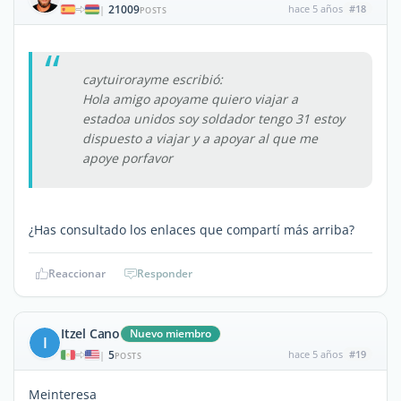
21009
hace 5 años
#18
|
POSTS
caytuirorayme escribió:
Hola amigo apoyame quiero viajar a
estadoa unidos soy soldador tengo 31 estoy
dispuesto a viajar y a apoyar al que me
apoye porfavor
¿Has consultado los enlaces que compartí más arriba?
Reaccionar
Responder
Itzel Cano
Nuevo miembro
I
5
hace 5 años
#19
|
POSTS
Meinteresa