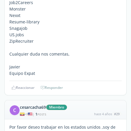
Job2Careers
Monster
Nexxt
Resume-library
Snagajob
US.jobs
ZipRecruiter
Cualquier duda nos comentas,
Javier
Equipo Expat
Reaccionar
Responder
cesarcacha69
Miembro
C
1
hace 4 años
#29
|
POSTS
Por favor deseo trabajar en los estados unidos ,soy de