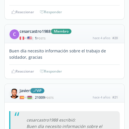
Reaccionar
Responder
cesarcastro1988
Miembro
C
1
hace 4 años
#20
|
POSTS
Buen día necesito información sobre el trabajo de
soldador, gracias
Reaccionar
Responder
Javier
ViP
21009
hace 4 años
#21
|
POSTS
cesarcastro1988 escribió:
Buen día necesito información sobre el