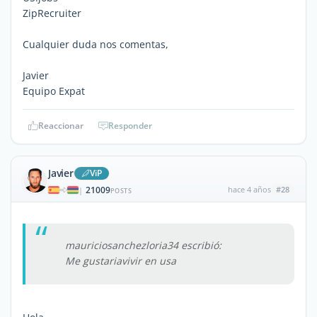
ZipRecruiter
Cualquier duda nos comentas,
Javier
Equipo Expat
Reaccionar
Responder
Javier
ViP
21009
hace 4 años
#28
|
POSTS
mauriciosanchezloria34 escribió:
Me gustariavivir en usa