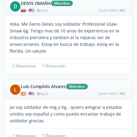
DEIVIS OMAÑA
Miembro
D
1
hace 4 años
#22
|
POSTS
Hola. Me llamo Deivis soy soldador Profesional Gtaw
Smaw 6g. Tengo mas de 10 anos de experiencia en la
industria petrolera y tanbien el la reparac ion de
envarcaciones. Estoy en busca de trabajo, estoy en la
florida. Un saludo
Reaccionar
Responder
Luis Cumplido Alvarez
Miembro
L
1
hace 4 años
#23
|
POSTS
yo soy soldador de mig y tig , quiero emigrar a estados
unidos soy español y como puedo encantar trabajo de
soldador gracias
Reaccionar
Responder