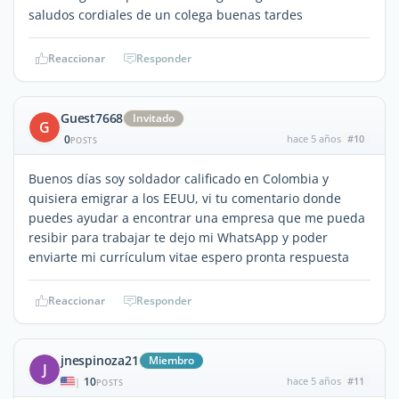
saludos cordiales de un colega buenas tardes
Reaccionar
Responder
Guest7668
Invitado
G
0
hace 5 años
#10
POSTS
Buenos días soy soldador calificado en Colombia y
quisiera emigrar a los EEUU, vi tu comentario donde
puedes ayudar a encontrar una empresa que me pueda
resibir para trabajar te dejo mi WhatsApp y poder
enviarte mi currículum vitae espero pronta respuesta
Reaccionar
Responder
jnespinoza21
Miembro
J
10
hace 5 años
#11
|
POSTS