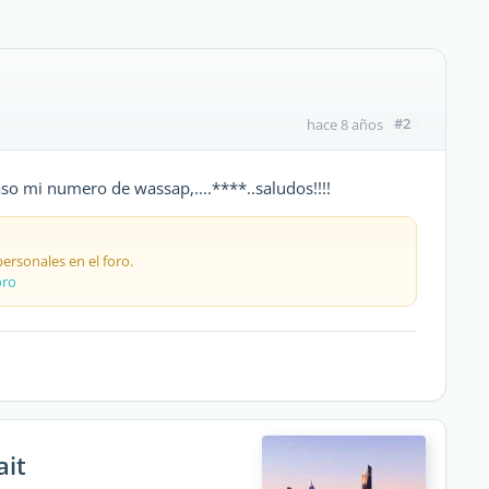
#2
hace 8 años
so mi numero de wassap,....****..saludos!!!!
rsonales en el foro.
oro
ait