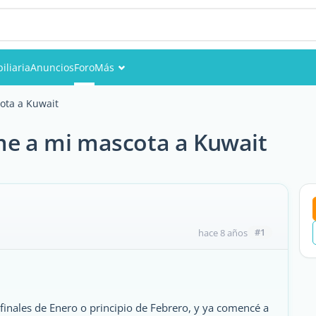
iliaria
Anuncios
Foro
Más
Eventos
ota a Kuwait
Miembros
rme a mi mascota a Kuwait
Fotos
#1
hace 8 años
 finales de Enero o principio de Febrero, y ya comencé a