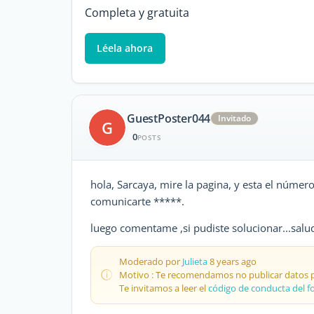
Completa y gratuita
Léela ahora
GuestPoster044
Invitado
G
0
POSTS
hola, Sarcaya, mire la pagina, y esta el númer
comunicarte *****.
luego comentame ,si pudiste solucionar...salu
Moderado por
Julieta
8 years ago
Motivo : Te recomendamos no publicar datos pe
Te invitamos a leer el
código de conducta del f