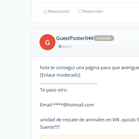
Reaccionar
Responder
GuestPoster044
Invitado
G
0
POSTS
hola te conseguí una página para que averigue
[Enlace moderado]
..............................................
Te paso otro.
Email:****@hotmail.com
unidad de rescate de animales en kW..quizás t
Suerte!!!!!