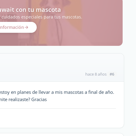
uwait con tu mascota
y cuidados especiales para tus mascotas.
información
#6
hace 8 años
stoy en planes de llevar a mis mascotas a final de año.
ite realizaste? Gracias