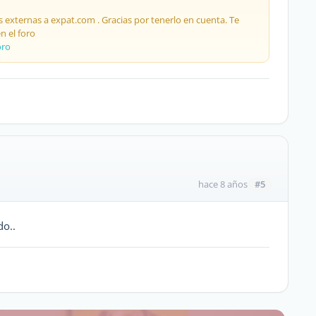
s externas a expat.com . Gracias por tenerlo en cuenta. Te
 el foro
oro
#5
hace 8 años
do..