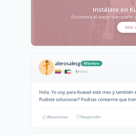
Instálate en K
Encuentra el mejor transporte 
Más 
alerosalesg
Miembro
1
|
POSTS
Hola. Yo voy para Kuwait este mes y también e
Pudiste solucionar? Podrías contarme que tram
Reaccionar
Responder