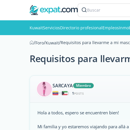
Buscar
Kuwait
Servicios
Directorio profesional
Empleos
Inmob
/
/
/
Requisitos para llevarme a mi masc
Foro
Kuwait
Requisitos para lleva
SARCAYA
Miembro
1
|
POSTS
Hola a todos, espero se encuentren bien!
Mi familia y yo estaremos viajando para allá a