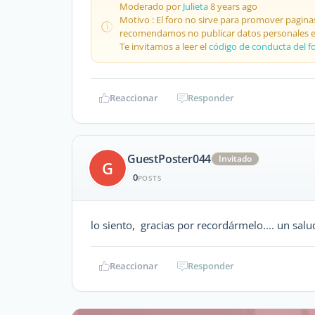
Moderado por
Julieta
8 years ago
Motivo : El foro no sirve para promover pagina
recomendamos no publicar datos personales en
Te invitamos a leer el
código de conducta del f
Reaccionar
Responder
GuestPoster044
Invitado
G
0
POSTS
lo siento, gracias por recordármelo.... un salu
Reaccionar
Responder