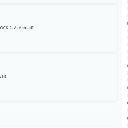
OCK 2, Al Aḩmadī
wait