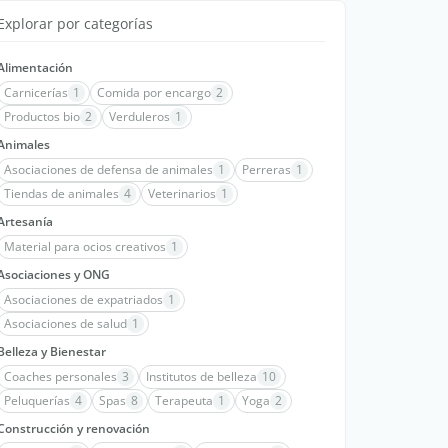
Explorar por categorías
Alimentación
Carnicerías
1
Comida por encargo
2
Productos bio
2
Verduleros
1
Animales
Asociaciones de defensa de animales
1
Perreras
1
Tiendas de animales
4
Veterinarios
1
Artesanía
Material para ocios creativos
1
Asociaciones y ONG
Asociaciones de expatriados
1
Asociaciones de salud
1
Belleza y Bienestar
Coaches personales
3
Institutos de belleza
10
Peluquerías
4
Spas
8
Terapeuta
1
Yoga
2
Construcción y renovación