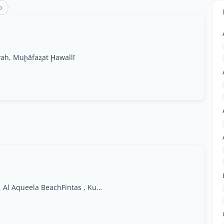
o
yah, Muḩāfaz̧at Ḩawallī
Fintas, Salem Sabah Al Salem Al Sabah Street, Al Aqueela BeachFintas , Kuwait, Al Finţās, Al Aḩmadī