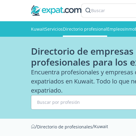
Buscar
Kuwait
Servicios
Directorio profesional
Empleos
Inmob
Directorio de empresas 
profesionales para los 
Encuentra profesionales y empresas q
expatriados en Kuwait. Todo lo que ne
expatriado.
Buscar por profesión
/
/
Kuwait
Directorio de profesionales