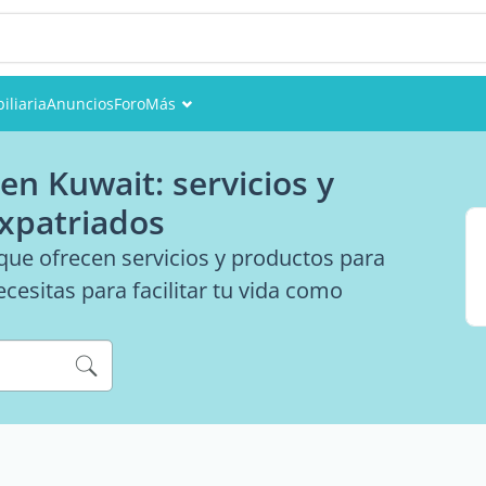
iliaria
Anuncios
Foro
Más
Eventos
en Kuwait: servicios y
Miembros
expatriados
Fotos
ue ofrecen servicios y productos para
cesitas para facilitar tu vida como