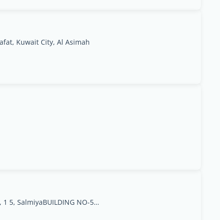
afat, Kuwait City, Al Asimah
Al Kawther Real Estate, 1 5, SalmiyaBUILDING NO-51,BLOCK-10,STREET-1, As Sālimīyah, Muḩāfaz̧at Ḩawallī