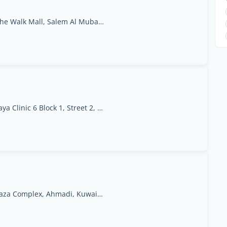
2nd Floor, Office # 4, The Walk Mall, Salem Al Mubarak St, Salmiya 20004, As Sālimīyah, Muḩāfaz̧at Ḩawallī
20th & 21st Floor, Mazaya Clinic 6 Block 1, Street 2, Lane 4, Plot 41 Ras-Al, Salmiya 20002, As Sālimīyah, Muḩāfaz̧at Ḩawallī
Unit No. 12, Eastern Plaza Complex, Ahmadi, Kuwait, Al Aḩmadī