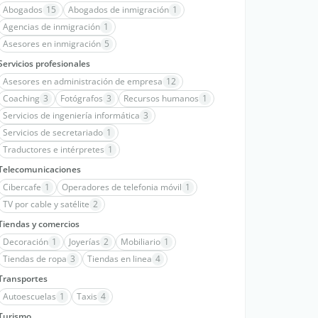
Abogados
15
Abogados de inmigración
1
Agencias de inmigración
1
Asesores en inmigración
5
Servicios profesionales
Asesores en administración de empresa
12
Coaching
3
Fotógrafos
3
Recursos humanos
1
Servicios de ingeniería informática
3
Servicios de secretariado
1
Traductores e intérpretes
1
Telecomunicaciones
Cibercafe
1
Operadores de telefonia móvil
1
TV por cable y satélite
2
Tiendas y comercios
Decoración
1
Joyerías
2
Mobiliario
1
Tiendas de ropa
3
Tiendas en linea
4
Transportes
Autoescuelas
1
Taxis
4
Turismo