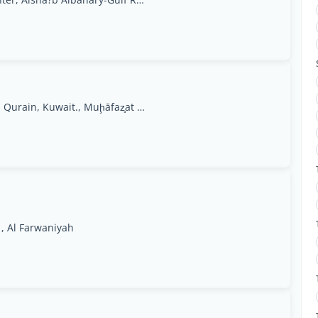
Allow Storage & Fulfillment Center15th Street, Qurain, Kuwait., Muḩāfaz̧at Ḩawallī
1, Al Farwaniyah