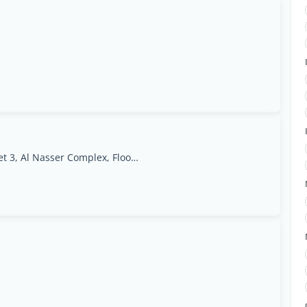
Jabriya, Block 1 B, Street 3, Al Nasser Complex, Floor 6, Office 23, Kuwait, Al Jābirīyah