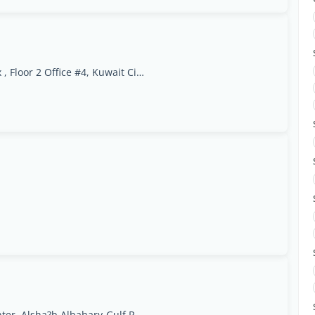
Bin Khaldoun Street, Sharifa AlMulla Complex , Floor 2 Office #4, Kuwait City, Al Asimah
Quttainah Medical Center, Alsha?b Albahary-Gulf Road-Block 8, Kuwait City, Al Asimah