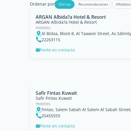
Ordenar por
Últimos
Recomendaciones
Alfabétic
ARGAN Albida?a Hotel & Resort
ARGAN Albida?a Hotel & Resort
Hoteles
Al Bidaa, Block 8, Al Taawon Street, As Sālimī
22263115
Ponte en contacto
Safir Fintas Kuwait
Safir Fintas Kuwait
Hoteles
25455555
Ponte en contacto