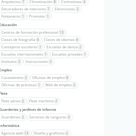
Arquitectos
7
Climatización
8
Contratistas
4
Decoradores de interiores
7
Electricistas
2
Fontaneros
1
Promotor
1
Educación
Centros de formación profesional
13
Clases de fotografía
4
Clases de idiomas
6
Consejeros escolares
1
Escuelas de danza
2
Escuelas internacionales
1
Escuelas privadas
1
Institutos
2
Instrucciones
3
Empleo
Cazatalentos
2
Oficinas de empleo
8
Oficinas de prácticas
1
Web de empleo
2
Flete
Flete aéreo
2
Flete marítimo
2
Guarderias y jardines de infancia
Guarderias
2
Servicios de canguros
3
Informática
Agencia web
13
Diseño y grafismo
2