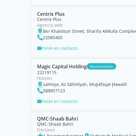
Centrix Plus
Centrix Plus
Agencia web
22085405
Ponte en contacto
Magic Capital Holding
Recomendado
22219115
Hoteles
salmiya, As Sālimīyah, Muḩāfaz̧at Ḩawallī
588857123
Ponte en contacto
QMC-Shaab Bahri
QMC-Shaab Bahri
Doctores
1 Recomendaciones