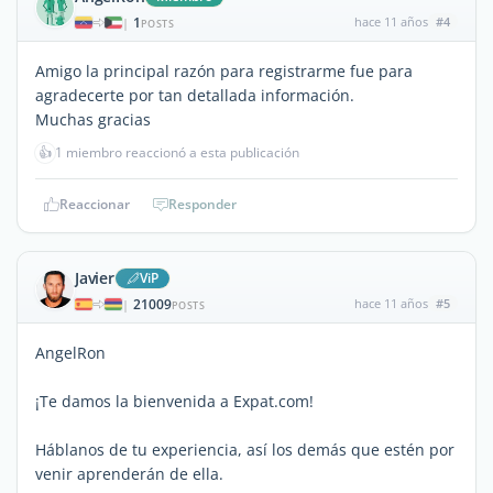
1
hace 11 años
#4
|
POSTS
Amigo la principal razón para registrarme fue para
agradecerte por tan detallada información.
Muchas gracias
👍
1 miembro reaccionó a esta publicación
Reaccionar
Responder
Javier
ViP
21009
hace 11 años
#5
|
POSTS
AngelRon
¡Te damos la bienvenida a Expat.com!
Háblanos de tu experiencia, así los demás que estén por
venir aprenderán de ella.