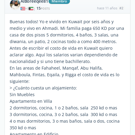
AlBoreeqee81
Miembro
15
hace 11 años
#2
|
POSTS
Buenas todos! Yo e vivido en Kuwait por seis años y
medio y vivo en Ahmadi. Mi familia paga 650 KD por una
casa de dos pisos 5 dormitorios, 4 baños, 3 salas, una
diwania, un patio, 2 cocinas todo a como 400 metros.
Antes de escribir el costo de vida en Kuwait quiero
aclarar algo. Aquí los salarios varian dependiendo de
nacionalidad y si uno tiene bachillerato.
En las areas de Fahaheel, Manqaf, Abu Halifa,
Mahboula, Fintas, Eqaila, y Rigga el costo de vida es lo
siguiente:
> ¿Cuánto cuesta un alojamiento:
Sin Muebles
Apartamento en Villa
2 dormitorios, cocina, 1 o 2 baños, sala 250 kd o mas
3 dormitorios, cocina, 3 o 2 baños, sala 300 kd o mas
4 o mas dormitorios, 3 o mas baños, sala o dos, cocina
350 kd o mas
Apartamento en Edificio