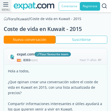
Conectarse
Registrase
MENU
/
/
/
Coste de vida en Kuwait - 2015
Foro
Kuwait
Coste de vida en Kuwait - 2015
Nueva conversación
Suscribirse
expat.com
Your favourite team
8393
hace 11 años
#1
|
POSTS
Hola a todos,
¿Que opinan crear una conversación sobre el coste de
vida en Kuwait en 2015, con una lista actualizada de
precios?
Compartir informaciones interesantes e útiles ayudará a
los que quieren venir a vivir en Kuwait.