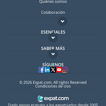
Quiénes somos
Colaboración
ESENCIALES
Foro para expatriados
SABER MÁS
Guía para expatriados
FAQ
Trabajos en el extranjero
SÍGUENOS
Expertos
© 2026 Expat.com, All rights Reserved
Condiciones de Uso
Dado apoyo gratuito a los expatriados desde 2005