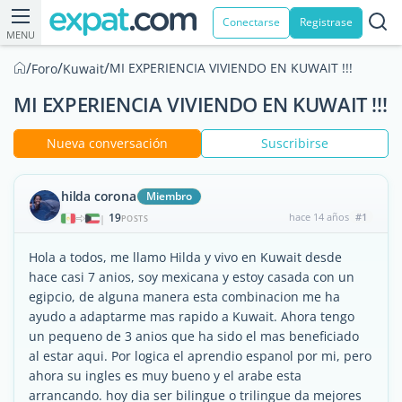
Conectarse
Registrase
MENU
/
/
/
MI EXPERIENCIA VIVIENDO EN KUWAIT !!!
Foro
Kuwait
MI EXPERIENCIA VIVIENDO EN KUWAIT !!!
Nueva conversación
Suscribirse
hilda corona
Miembro
19
hace 14 años
#1
|
POSTS
Hola a todos, me llamo Hilda y vivo en Kuwait desde
hace casi 7 anios, soy mexicana y estoy casada con un
egipcio, de alguna manera esta combinacion me ha
ayudo a adaptarme mas rapido a Kuwait. Ahora tengo
un pequeno de 3 anios que ha sido el mas beneficiado
al estar aqui. Por logica el aprendio espanol por mi, pero
ahora su ingles es muy bueno y el arabe esta
arrancando. hoy dia ser bilingue o trilingue da mejores