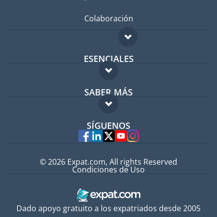
Colaboración
ESENCIALES
Foro para expatriados
SABER MÁS
Guía para expatriados
FAQ
Trabajos en el extranjero
SÍGUENOS
Expertos
© 2026 Expat.com, All rights Reserved
Condiciones de Uso
Dado apoyo gratuito a los expatriados desde 2005