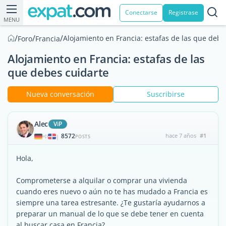
Conectarse
Registrase
MENU
/
/
/
Alojamiento en Francia: estafas de las que debe
Foro
Francia
Alojamiento en Francia: estafas de las
que debes cuidarte
Nueva conversación
Suscribirse
Alec
ViP
8572
hace 7 años
#1
|
POSTS
Hola,
Comprometerse a alquilar o comprar una vivienda
cuando eres nuevo o aún no te has mudado a Francia es
siempre una tarea estresante. ¿Te gustaría ayudarnos a
preparar un manual de lo que se debe tener en cuenta
al buscar casa en Francia?