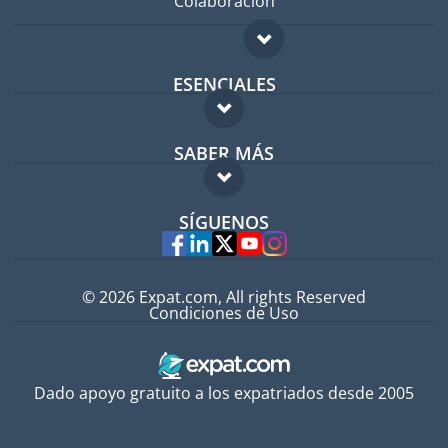
Colaboración
ESENCIALES
Foro para expatriados
SABER MÁS
Guía para expatriados
FAQ
Trabajos en el extranjero
SÍGUENOS
Expertos
© 2026 Expat.com, All rights Reserved
Condiciones de Uso
Dado apoyo gratuito a los expatriados desde 2005