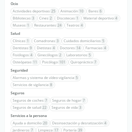
Ocio
Actividades deportivas
25
Animación
10
Bares
6
Bibliotecas
3
Cines
2
Discotecas
1
Material deportivo
4
Museos
1
Restaurantes
24
Teatros
4
Salud
Clínicas
1
Comadronas
3
Cuidados domiciliarios
5
Dentistas
9
Dietistas
4
Doctores
14
Farmacias
4
Fisiólogos
4
Ginecólogos
2
Laboratorios
5
Osteópatas
11
Psicólogo
101
Quiropráctico
7
Seguridad
Alarmas y sistema de vídeo-vigilancia
5
Servicios de vigilancia
8
Seguros
Seguros de coches
7
Seguros de hogar
7
Seguros de salud
22
Seguros de vida
3
Servicios a la persona
Ayuda a domicilio
20
Desinsectación y desratización
4
Jardineros
7
Limpieza
17
Portería
39