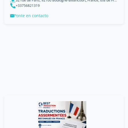
32 rue de Paris, 92100 Boulogne-Billancourt, France, Isla de Francia
+33756821319
Ponte en contacto