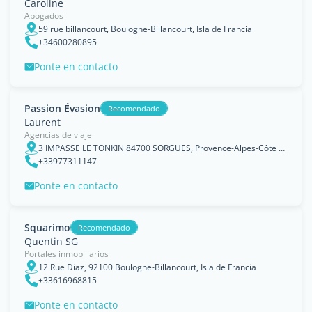
Caroline
Abogados
59 rue billancourt, Boulogne-Billancourt, Isla de Francia
+34600280895
Ponte en contacto
Passion Évasion
Recomendado
Laurent
Agencias de viaje
3 IMPASSE LE TONKIN 84700 SORGUES, Provence-Alpes-Côte d'Azur
+33977311147
Ponte en contacto
Squarimo
Recomendado
Quentin SG
Portales inmobiliarios
12 Rue Diaz, 92100 Boulogne-Billancourt, Isla de Francia
+33616968815
Ponte en contacto