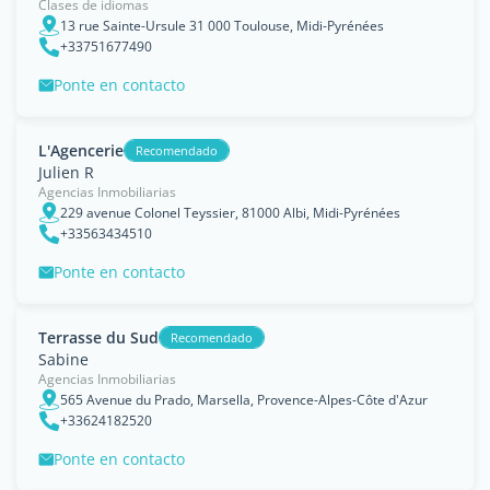
Clases de idiomas
13 rue Sainte-Ursule 31 000 Toulouse, Midi-Pyrénées
+33751677490
Ponte en contacto
L'Agencerie
Recomendado
Julien R
Agencias Inmobiliarias
229 avenue Colonel Teyssier, 81000 Albi, Midi-Pyrénées
+33563434510
Ponte en contacto
Terrasse du Sud
Recomendado
Sabine
Agencias Inmobiliarias
565 Avenue du Prado, Marsella, Provence-Alpes-Côte d'Azur
+33624182520
Ponte en contacto