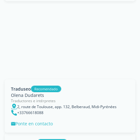
Traduseo
Recomendado
Olena Dudarets
Traductores e intérpretes
2, route de Toulouse, app. 132, Belberaud, Midi-Pyrénées
+33766618088
Ponte en contacto