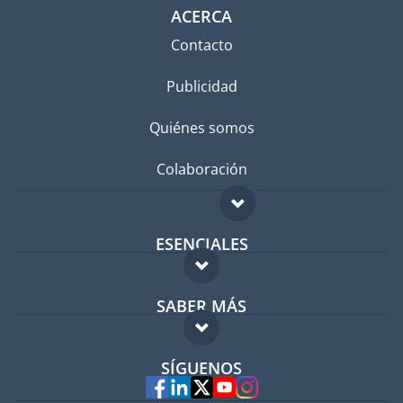
ACERCA
Contacto
Publicidad
Quiénes somos
Colaboración
ESENCIALES
Foro para expatriados
SABER MÁS
Guía para expatriados
FAQ
Trabajos en el extranjero
SÍGUENOS
Expertos