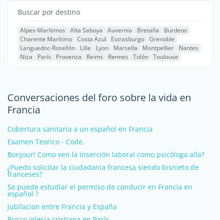
Buscar por destino
Alpes-Marítimos
Alta Saboya
Auvernia
Bretaña
Burdeos
Charente Marítimo
Costa Azul
Estrasburgo
Grenoble
Languedoc-Rosellón
Lille
Lyon
Marsella
Montpellier
Nantes
Niza
París
Provenza
Reims
Rennes
Tolón
Toulouse
Conversaciones del foro sobre la vida en
Francia
Cobertura sanitaria a un español en Francia
Examen Teorico - Code.
Bonjour! Como ven la inserción laboral como psicóloga alla?
¿Puedo solicitar la ciudadania francesa siendo bisnieto de
franceses?
Se puede estudiar el permiso de conducir en Francia en
español ?
jubilacion entre Francia y España
Busco iglesia cristiana en París