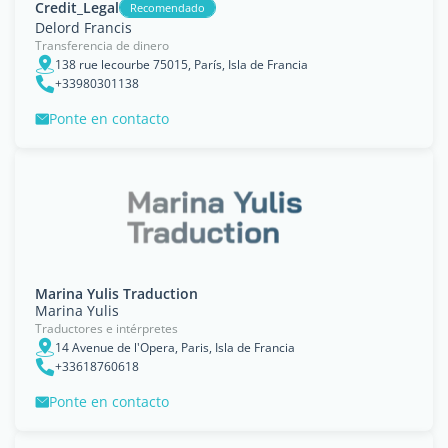
Credit_Legal
Recomendado
Delord Francis
Transferencia de dinero
138 rue lecourbe 75015, París, Isla de Francia
+33980301138
Ponte en contacto
Marina Yulis Traduction
Marina Yulis
Traductores e intérpretes
14 Avenue de l'Opera, Paris, Isla de Francia
+33618760618
Ponte en contacto