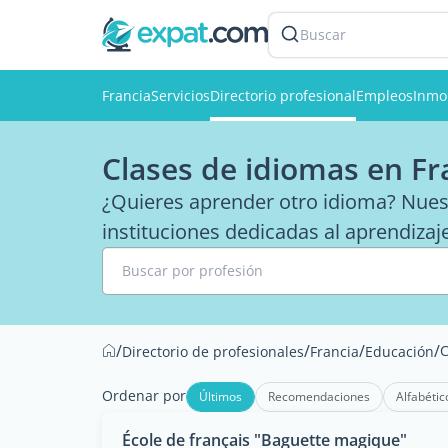
Buscar
Francia
Servicios
Directorio profesional
Empleos
Inmob
Clases de idiomas en Fr
¿Quieres aprender otro idioma? Nuestr
instituciones dedicadas al aprendizaj
Buscar por profesión
/
/
/
/
C
Directorio de profesionales
Francia
Educación
Ordenar por
Últimos
Recomendaciones
Alfabétic
École de français "Baguette magique"