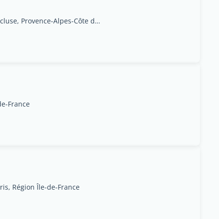
Isle sur La Sorgue, Vaucluse, Provence-Alpes-Côte d'Azur
de-France
ris, Région Île-de-France