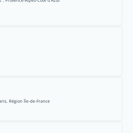
", Provence-Alpes-Côte d'Azur
ris, Région Île-de-France