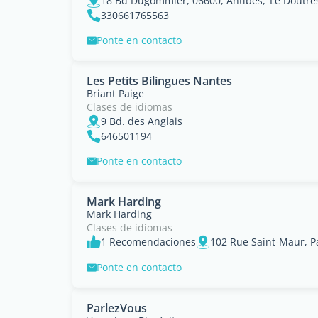
18 Bd Dugommier, 06600, Antibes,"Le Doutres
330661765563
Ponte en contacto
Les Petits Bilingues Nantes
Briant Paige
Clases de idiomas
9 Bd. des Anglais
646501194
Ponte en contacto
Mark Harding
Mark Harding
Clases de idiomas
1 Recomendaciones
102 Rue Saint-Maur, Pa
Ponte en contacto
ParlezVous