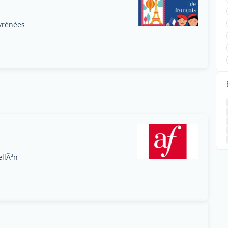
Pyrénées
llÃ³n