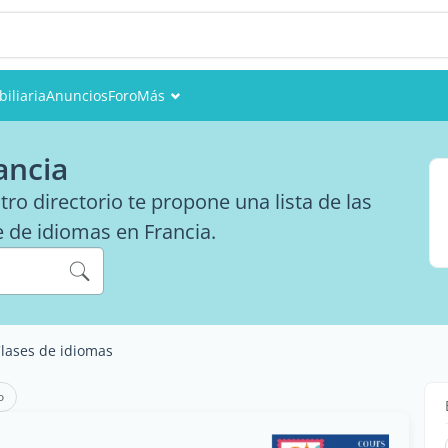
iliaria
Anuncios
Foro
Más
Eventos
ancia
Miembros
o directorio te propone una lista de las
e de idiomas en Francia.
Fotos
lases de idiomas
o