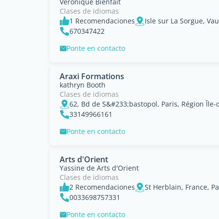
Veronique Bienfait
Clases de idiomas
1 Recomendaciones
670347422
Ponte en contacto
Araxi Formations
kathryn Booth
Clases de idiomas
62, Bd de S&#233;bastopol, Paris, Région Île-
33149966161
Ponte en contacto
Arts d'Orient
Yassine de Arts d'Orient
Clases de idiomas
2 Recomendaciones
St Herblain, France, Pa
0033698757331
Ponte en contacto