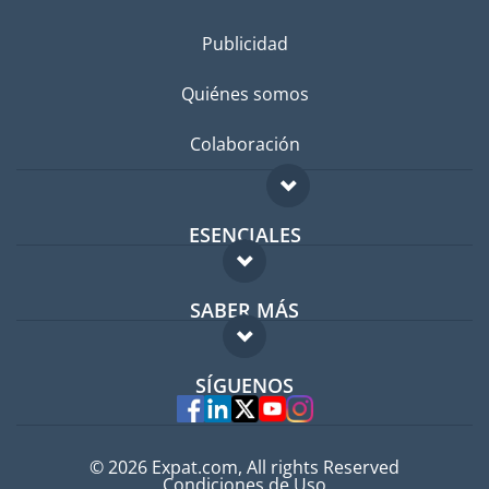
Publicidad
Quiénes somos
Colaboración
ESENCIALES
Foro para expatriados
SABER MÁS
Guía para expatriados
FAQ
Trabajos en el extranjero
SÍGUENOS
Expertos
© 2026 Expat.com, All rights Reserved
Condiciones de Uso