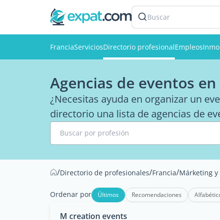
Buscar
Francia
Servicios
Directorio profesional
Empleos
Inmob
Agencias de eventos en 
¿Necesitas ayuda en organizar un eve
directorio una lista de agencias de ev
Buscar por profesión
/
/
/
Directorio de profesionales
Francia
Márketing y
Ordenar por
Últimos
Recomendaciones
Alfabétic
M creation events