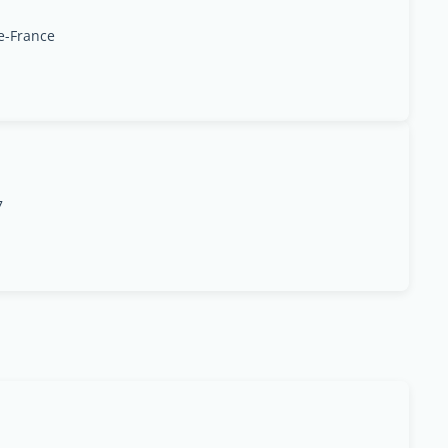
de-France
7