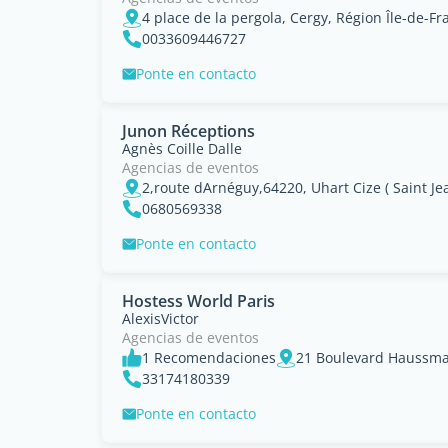
4 place de la pergola, Cergy, Région Île-de-Fr
0033609446727
Ponte en contacto
Junon Réceptions
Agnès Coille Dalle
Agencias de eventos
2,route dArnéguy,64220, Uhart Cize ( Saint Je
0680569338
Ponte en contacto
Hostess World Paris
AlexisVictor
Agencias de eventos
1 Recomendaciones
21 Boulevard Haussman
33174180339
Ponte en contacto