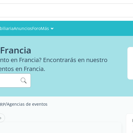
iliaria
Anuncios
Foro
Más
Eventos
Francia
Miembros
nto en Francia? Encontrarás en nuestro
entos en Francia.
Fotos
/
Agencias de eventos
 RP
o