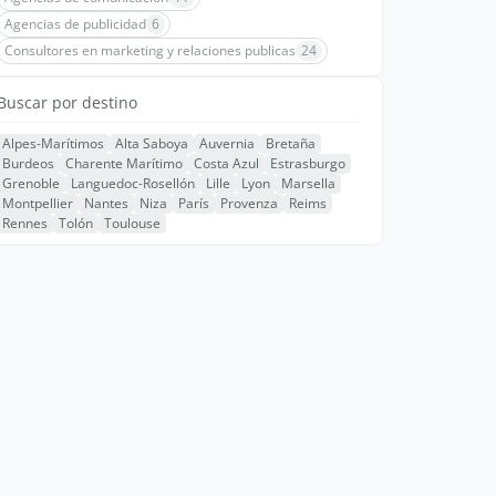
Agencias de publicidad
6
Consultores en marketing y relaciones publicas
24
Buscar por destino
Alpes-Marítimos
Alta Saboya
Auvernia
Bretaña
Burdeos
Charente Marítimo
Costa Azul
Estrasburgo
Grenoble
Languedoc-Rosellón
Lille
Lyon
Marsella
Montpellier
Nantes
Niza
París
Provenza
Reims
Rennes
Tolón
Toulouse