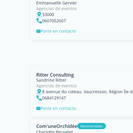
Emmanuelle Gervier
Agencias de eventos
33000
0607052607
Ponte en contacto
Ritter Consulting
Sandrine Ritter
Agencias de eventos
8 avenue du coteau, Vaucresson, Région Île-
0684129147
Ponte en contacto
Com'uneOrchidée
Recomendado
Charlotte Beuvelet