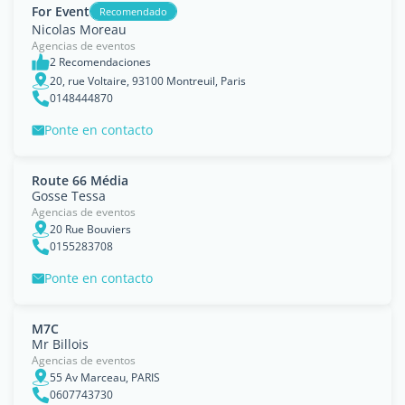
For Event
Recomendado
Nicolas Moreau
Agencias de eventos
2 Recomendaciones
20, rue Voltaire, 93100 Montreuil, Paris
0148444870
Ponte en contacto
Route 66 Média
Gosse Tessa
Agencias de eventos
20 Rue Bouviers
0155283708
Ponte en contacto
M7C
Mr Billois
Agencias de eventos
55 Av Marceau, PARIS
0607743730