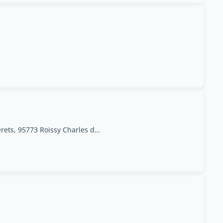
50 Rue Des Chardonnerets, 95773 Roissy Charles de Gaulle, Val-dOise