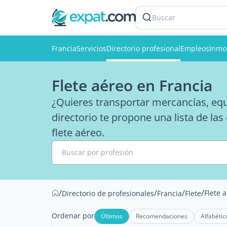
Buscar
Francia
Servicios
Directorio profesional
Empleos
Inmob
Flete aéreo en Francia
¿Quieres transportar mercancías, equ
directorio te propone una lista de la
flete aéreo.
Buscar por profesión
/
/
/
/
Flete 
Directorio de profesionales
Francia
Flete
Ordenar por
Últimos
Recomendaciones
Alfabétic