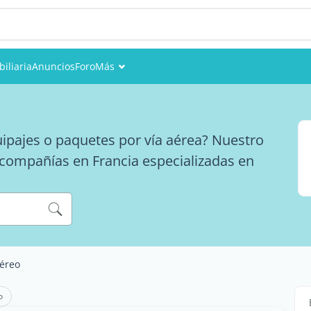
iliaria
Anuncios
Foro
Más
Eventos
Miembros
ipajes o paquetes por vía aérea? Nuestro
s compañías en Francia especializadas en
Fotos
aéreo
o