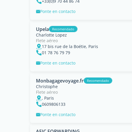
+33(0)9 70 44 86 74
Ponte en contacto
Upela
Recomendado
Charlotte Lopez
Flete aéreo
17 bis rue de la Boétie, Paris
01 78 76 79 79
Ponte en contacto
Monbagagevoyage.fr
Recomendado
Christophe
Flete aéreo
, Paris
0609806133
Ponte en contacto
AEIC FORWARDING