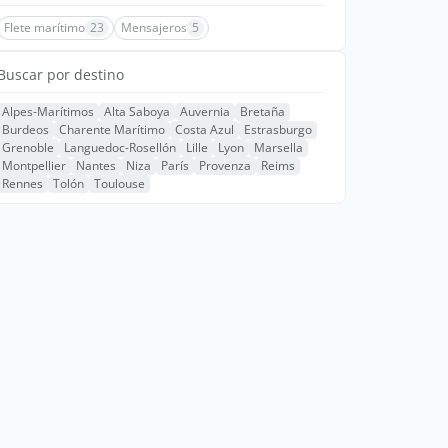
Flete marítimo
23
Mensajeros
5
Buscar por destino
Alpes-Marítimos
Alta Saboya
Auvernia
Bretaña
Burdeos
Charente Marítimo
Costa Azul
Estrasburgo
Grenoble
Languedoc-Rosellón
Lille
Lyon
Marsella
Montpellier
Nantes
Niza
París
Provenza
Reims
Rennes
Tolón
Toulouse