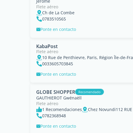
Jerome
Flete aéreo
Ch de La Combe
0783510565
Ponte en contacto
KabaPost
Flete aéreo
10 Rue de Penthievre, Paris, Région Île-de-Fr
0033605703845
Ponte en contacto
GLOBE SHOPPER
Recomendado
GAUTHIEROT Gwénaëll
Flete aéreo
1 Recomendaciones
0782368948
Ponte en contacto