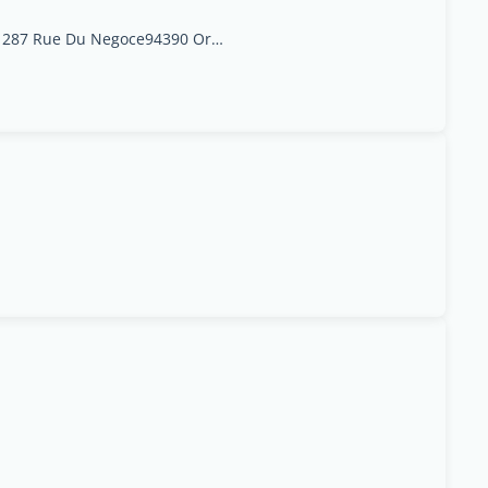
Zone De Fret Batiment 287 Rue Du Negoce94390 Orly Aeroport, AEROPORT ORLY