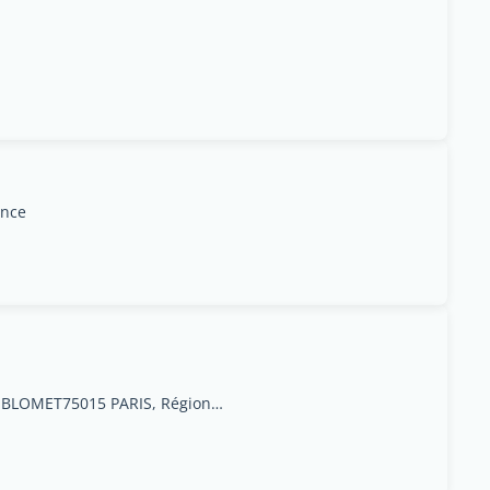
ance
Chez Novundi112 RUE BLOMET75015 PARIS, Région Île-de-France