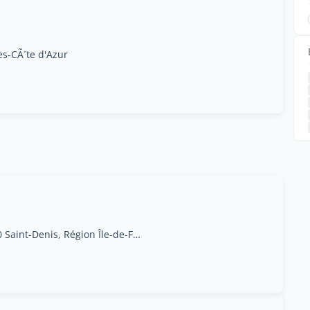
s-CÃ´te d'Azur
151 Avenue du Pr&#233;sident Wilson - 93210 Saint-Denis, Région Île-de-France