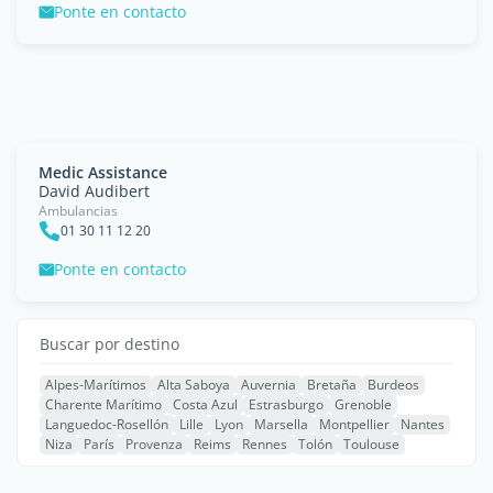
Ponte en contacto
Medic Assistance
David Audibert
Ambulancias
01 30 11 12 20
Ponte en contacto
Buscar por destino
Alpes-Marítimos
Alta Saboya
Auvernia
Bretaña
Burdeos
Charente Marítimo
Costa Azul
Estrasburgo
Grenoble
Languedoc-Rosellón
Lille
Lyon
Marsella
Montpellier
Nantes
Niza
París
Provenza
Reims
Rennes
Tolón
Toulouse