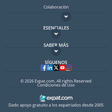
Colaboración
ESENCIALES
Foro para expatriados
SABER MÁS
Guía para expatriados
FAQ
Trabajos en el extranjero
SÍGUENOS
Expertos
© 2026 Expat.com, All rights Reserved
Condiciones de Uso
Dado apoyo gratuito a los expatriados desde 2005