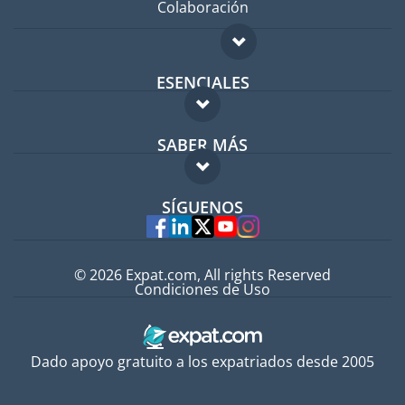
Colaboración
ESENCIALES
Foro para expatriados
SABER MÁS
Guía para expatriados
FAQ
Trabajos en el extranjero
SÍGUENOS
Expertos
© 2026 Expat.com, All rights Reserved
Condiciones de Uso
Dado apoyo gratuito a los expatriados desde 2005