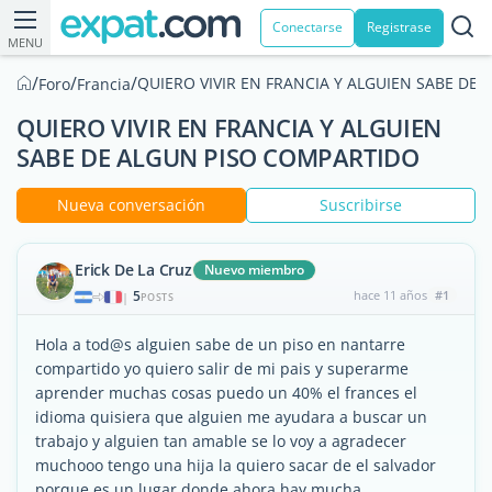
Conectarse
Registrase
MENU
/
/
/
QUIERO VIVIR EN FRANCIA Y ALGUIEN SABE DE
Foro
Francia
QUIERO VIVIR EN FRANCIA Y ALGUIEN
SABE DE ALGUN PISO COMPARTIDO
Nueva conversación
Suscribirse
Erick De La Cruz
Nuevo miembro
5
hace 11 años
#1
|
POSTS
Hola a tod@s alguien sabe de un piso en nantarre
compartido yo quiero salir de mi pais y superarme
aprender muchas cosas puedo un 40% el frances el
idioma quisiera que alguien me ayudara a buscar un
trabajo y alguien tan amable se lo voy a agradecer
muchooo tengo una hija la quiero sacar de el salvador
porque es un lugar donde ahora hay mucha