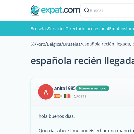
Buscar
Bruselas
Servicios
Directorio profesional
Empleos
Inm
/
/
/
/
española recién llegada,
Foro
Bélgica
Bruselas
española recién llegad
anita1985
Nuevo miembro
A
5
|
POSTS
hola buenos días,
Querría saber si me podéis echar una mano 