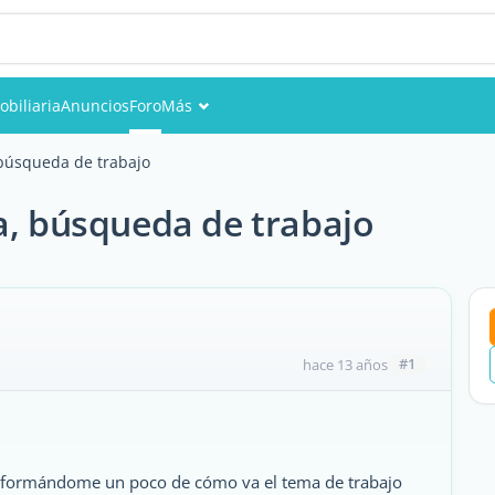
obiliaria
Anuncios
Foro
Más
Eventos
 búsqueda de trabajo
Miembros
a, búsqueda de trabajo
Fotos
#1
hace 13 años
informándome un poco de cómo va el tema de trabajo