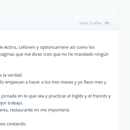
#5
hace 13 años
e Actiris, Leforem y optioncarriere así como los
s páginas que me dices creo que no he mandado ningún
s la verdad.
 lo empiezan a hacer a los tres meses y yo llevo mes y
ornada en lo que sea y practicar el Inglés y el francés y
jor trabajo.
ares, restaurante no me importaría.
mos contando.