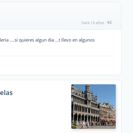
#2
hace 13 años
ia ....si quieres algun dia ...t llevo en algunos
elas