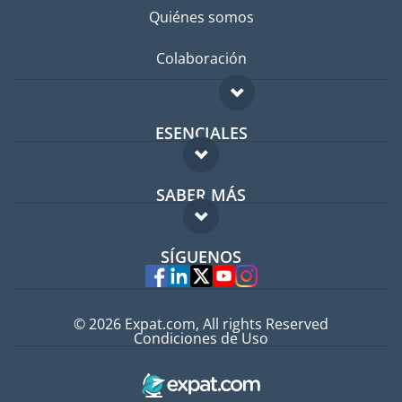
Quiénes somos
Colaboración
ESENCIALES
Foro para expatriados
SABER MÁS
Guía para expatriados
FAQ
Trabajos en el extranjero
SÍGUENOS
Expertos
© 2026 Expat.com, All rights Reserved
Condiciones de Uso