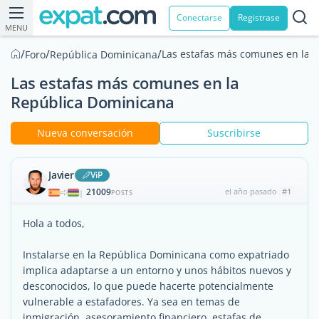
Conectarse
Registrase
MENU
/
/
/
Las estafas más comunes en la 
Foro
República Dominicana
Las estafas más comunes en la
República Dominicana
Nueva conversación
Suscribirse
Javier
ViP
21009
el año pasado
#1
|
POSTS
Hola a todos,
Instalarse en la República Dominicana como expatriado
implica adaptarse a un entorno y unos hábitos nuevos y
desconocidos, lo que puede hacerte potencialmente
vulnerable a estafadores. Ya sea en temas de
inmigración, asesoramiento financiero, estafas de