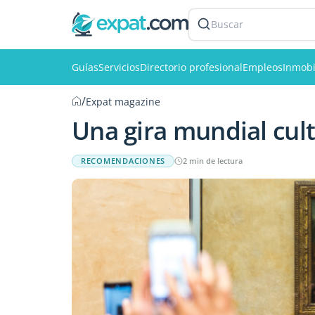
Buscar
Guías
Servicios
Directorio profesional
Empleos
Inmobi
/
Expat magazine
Una gira mundial cult
RECOMENDACIONES
2 min de lectura