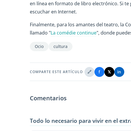
en línea en formato de libro electrónico. Si t
escuchar en Internet.
Finalmente, para los amantes del teatro, la C
llamado "
La comédie continue
", donde puedes
Ocio
cultura
🔗
f
𝕏
in
COMPARTE ESTE ARTÍCULO
Comentarios
Todo lo necesario para vivir en el ext