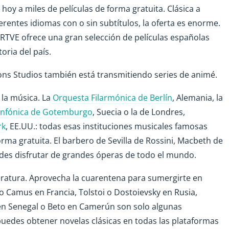
oy a miles de películas de forma gratuita. Clásica a
erentes idiomas con o sin subtítulos, la oferta es enorme.
n RTVE ofrece una gran selección de películas españolas
toria del país.
ions Studios también está transmitiendo series de animé.
la música. La
Orquesta Filarmónica de Berlín
, Alemania, la
infónica de Gotemburgo
, Suecia o la de Londres,
rk
, EE.UU.: todas esas instituciones musicales famosas
rma gratuita. El barbero de Sevilla de Rossini, Macbeth de
uedes disfrutar de grandes óperas de todo el mundo.
literatura. Aprovecha la cuarentena para sumergirte en
o Camus en Francia, Tolstoi o Dostoievsky en Rusia,
 en Senegal o Beto en Camerún son solo algunas
puedes obtener novelas clásicas en todas las plataformas