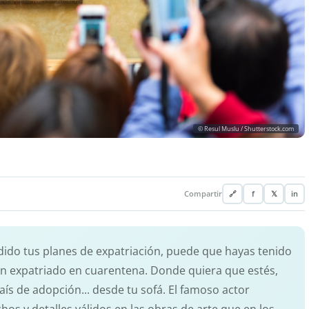
© Resul Muslu / Shutterstock.com
Compartir
🔗
f
𝕏
in
dido tus planes de expatriación, puede que hayas tenido
s un expatriado en cuarentena. Donde quiera que estés,
aís de adopción... desde tu sofá. El famoso actor