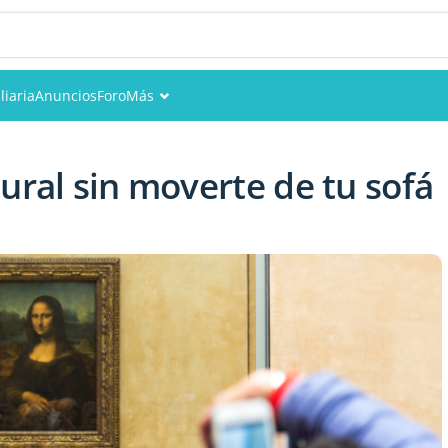
liaria
Anuncios
Foro
Más
Eventos
ural sin moverte de tu sofá
Miembros
Fotos